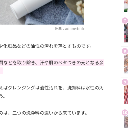
7
出典：adobestock
や化粧品などの油性の汚れを落とすものです。
8
質などを取り除き、汗や肌のベタつきの元となる余
。
9
えばクレンジングは油性汚れを、洗顔料は水性の汚
う。
のは、二つの洗浄料の違いから来ています。
10