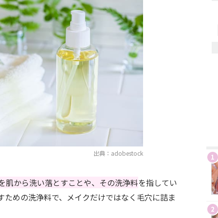
出典：adobestock
1
を肌から洗い落とすことや、その洗浄料
を指してい
すための洗浄料で、メイクだけではなく毛穴に詰ま
2
。