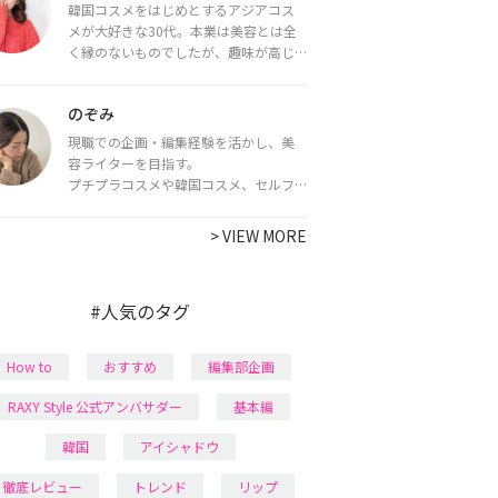
韓国コスメをはじめとするアジアコス
メが大好きな30代。本業は美容とは全
く縁のないものでしたが、趣味が高じ
てコスメコンシェルジュ・コスメライ
ター資格を取得し、現在は韓国コスメ
のぞみ
ライターとして活動中。
都内で16タイプパーソナルカラー診
現職での企画・編集経験を活かし、美
断・顔タイプ診断・骨格診断によるイ
容ライターを目指す。
メージコンサルティングも行っていま
プチプラコスメや韓国コスメ、セルフ
す。
ネイルに興味があり、美容系SNSや動画
で最新情報をチェック。家事や育児の合
>
VIEW MORE
間に取り入れられる時短美容テクも実
践中。日本化粧品検定1級保有。
#人気のタグ
How to
おすすめ
編集部企画
RAXY Style 公式アンバサダー
基本編
韓国
アイシャドウ
徹底レビュー
トレンド
リップ