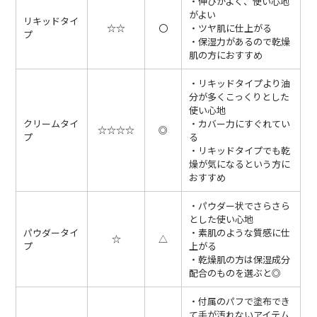
・伸びがよく、使い心地
がよい
リキッドタイ
☆☆
〇
・ツヤ肌に仕上がる
プ
・保湿力があるので乾燥
肌の方におすすめ
・リキッドタイプより油
分が多くこっくりとした
使い心地
クリームタイ
・カバー力にすぐれてい
☆☆☆☆
◎
プ
る
・リキッドタイプでも乾
燥が気になるという方に
おすすめ
・パウダー状でさらさら
とした使い心地
パウダータイ
・素肌のような質感に仕
☆
△
プ
上がる
・乾燥肌の方は保湿成分
配合のものを選ぶと◎
・付属のパフで塗布でき
て手が汚れないアイテム