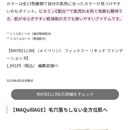
カラーは全13色展開で自分の肌色に合ったカラーが見つけやす
いのもポイント。
ビタミンE配合*²で肌荒れを防ぐ効果も期待で
き、肌がゆらぎやすい乾燥肌の方でも使いやすいアイテムです。
*¹ シリル化シリカ（油分吸収成分）
*² トコフェロール（保湿成分）
【MAYBELLINE（メイベリン） フィットミー リキッド ファンデ
ーション R】
1,991円（税込） 編集部調べ
2026年4月28日時点
MAYBELLINEの詳細をチェック
【MAQuillAGE】毛穴落ちしない全方位肌へ