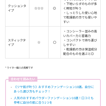
・下地いらずのものが多
クッションタ
☆☆☆
◎
く時短が叶う
イプ
・しっとりした使い心地
で乾燥肌の方でも使いや
すい
・コンシーラー並みの高
いカバー力と密着力
スティックタ
・コンパクトで持ち運び
☆
〇
イプ
しやすい
・乾燥肌の方は保湿成分
配合のものを選ぶと◎
* ライター個人の見解です
合わせて読みたい
《ツヤ肌が叶う》おすすめファンデーション10選。自分に
あった選び方もチェック！
人気のおすすめパウダーファンデーション10選！口コミも
参考に自分の肌に合う1つを