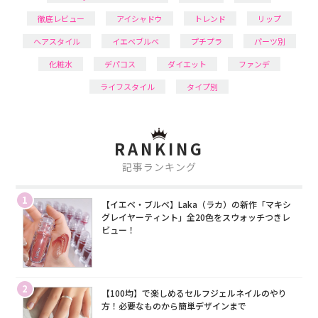
徹底レビュー
アイシャドウ
トレンド
リップ
ヘアスタイル
イエベブルベ
プチプラ
パーツ別
化粧水
デパコス
ダイエット
ファンデ
ライフスタイル
タイプ別
RANKING
記事ランキング
1
【イエベ・ブルベ】Laka（ラカ）の新作「マキシ
グレイヤーティント」全20色をスウォッチつきレ
ビュー！
2
【100均】で楽しめるセルフジェルネイルのやり
方！必要なものから簡単デザインまで