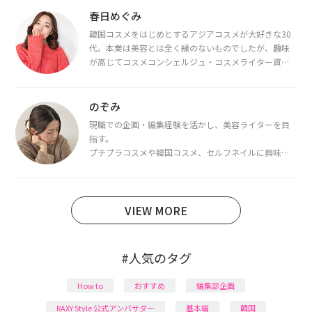
春日めぐみ
韓国コスメをはじめとするアジアコスメが大好きな30
代。本業は美容とは全く縁のないものでしたが、趣味
が高じてコスメコンシェルジュ・コスメライター資格
を取得し、現在は韓国コスメライターとして活動中。
都内で16タイプパーソナルカラー診断・顔タイプ診
断・骨格診断によるイメージコンサルティングも行っ
のぞみ
ています。
現職での企画・編集経験を活かし、美容ライターを目
指す。
プチプラコスメや韓国コスメ、セルフネイルに興味が
あり、美容系SNSや動画で最新情報をチェック。家事や
育児の合間に取り入れられる時短美容テクも実践中。
日本化粧品検定1級保有。
VIEW MORE
#人気のタグ
How to
おすすめ
編集部企画
RAXY Style 公式アンバサダー
基本編
韓国