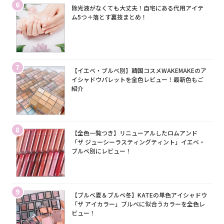
6
除光液がなくても大丈夫！自宅にある代用アイテ
ム5つ＋落とす裏技まとめ！
7
【イエベ・ブルベ別】韓国コスメWAKEMAKEのア
イシャドウパレットを全色レビュー！最新色もご
紹介
8
【全色一覧つき】リニューアルしたロムアンド
「ザ ジューシーラスティングティント」イエベ・
ブルベ別にレビュー！
9
【ブルベ夏＆ブルベ冬】KATEの単色アイシャドウ
「ザ アイカラー」ブルベに似合うカラーを全色レ
ビュー！