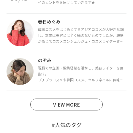
イのヒントをお届けしていきます★
春日めぐみ
韓国コスメをはじめとするアジアコスメが大好きな30
代。本業は美容とは全く縁のないものでしたが、趣味
が高じてコスメコンシェルジュ・コスメライター資格
を取得し、現在は韓国コスメライターとして活動中。
都内で16タイプパーソナルカラー診断・顔タイプ診
断・骨格診断によるイメージコンサルティングも行っ
のぞみ
ています。
現職での企画・編集経験を活かし、美容ライターを目
指す。
プチプラコスメや韓国コスメ、セルフネイルに興味が
あり、美容系SNSや動画で最新情報をチェック。家事や
育児の合間に取り入れられる時短美容テクも実践中。
日本化粧品検定1級保有。
VIEW MORE
#人気のタグ