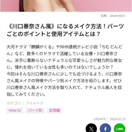
出典：adobestock
《川口春奈さん風》になるメイク方法！パーツ
ごとのポイントと使用アイテムとは？
大河ドラマ「麒麟がくる」やNHK連続テレビ小説「ちむどんど
ん」など、数多くのドラマで活躍している女優・川口春奈さ
ん。派手に着飾らないナチュラルな可愛らしさが魅力的な彼女
に、憧れを抱いている女性も多いのではないでしょうか？
今回はそんな川口春奈さんに少しでも近づけるよう、川口春奈
さん風メイクの特徴やパーツ別メイク方法を紹介します。ぜひ
川口春奈さん風メイク方法を取り入れて、ナチュラル美人を目
指してみてください。
カテゴリ ｜
アイメイク
How to
パーツ別
応用編
UPDATE： 2026.02.25