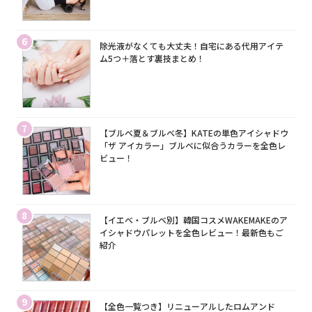
6
除光液がなくても大丈夫！自宅にある代用アイテ
ム5つ＋落とす裏技まとめ！
7
【ブルベ夏＆ブルベ冬】KATEの単色アイシャドウ
「ザ アイカラー」ブルベに似合うカラーを全色レ
ビュー！
8
【イエベ・ブルベ別】韓国コスメWAKEMAKEのア
イシャドウパレットを全色レビュー！最新色もご
紹介
9
【全色一覧つき】リニューアルしたロムアンド