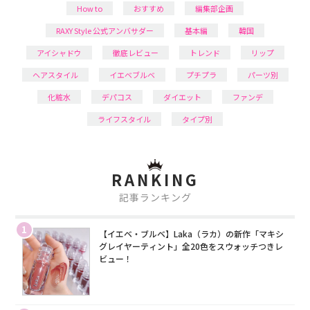
How to
おすすめ
編集部企画
RAXY Style 公式アンバサダー
基本編
韓国
アイシャドウ
徹底レビュー
トレンド
リップ
ヘアスタイル
イエベブルベ
プチプラ
パーツ別
化粧水
デパコス
ダイエット
ファンデ
ライフスタイル
タイプ別
RANKING
記事ランキング
1
【イエベ・ブルベ】Laka（ラカ）の新作「マキシ
グレイヤーティント」全20色をスウォッチつきレ
ビュー！