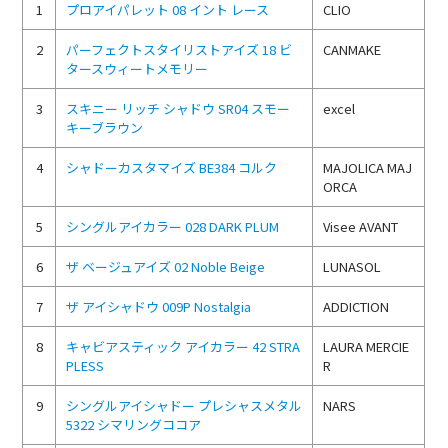
1
プロアイパレット 08 イント レース
CLIO
2
パーフェクトスタイリストアイズ 18 ビ
CANMAKE
タースウィートメモリー
3
スキニー リッチ シャドウ SR04 スモー
excel
キーブラウン
4
シャドーカスタマイズ BE384 コルク
MAJOLICA MAJ
ORCA
5
シングルアイカラー 028 DARK PLUM
Visee AVANT
6
ザ ベージュアイズ 02 Noble Beige
LUNASOL
7
ザ アイシャドウ 009P Nostalgia
ADDICTION
8
キャビアスティック アイカラー 42 STRA
LAURA MERCIE
PLESS
R
9
シングルアイシャドー プレシャスメタル
NARS
5322 シマリングココア