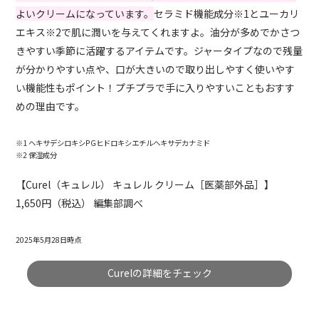
よいクリームになっています。
セラミド機能成分※1とユーカリ
エキス※2で肌に潤いを与えてくれますよ。油分が多めでかさつ
きやすい季節に活躍するアイテムです。ジャータイプなので残量
が分かりやすい点や、口が大きいので取り出しやすく使いやす
い機能性もポイント！プチプラで手に入りやすいこともおすす
めの理由です。
※1 ヘキサデシロキシPGヒドロキシエチルヘキサデカナミド
※2 保湿成分
【Curel（キュレル） キュレル クリーム［医薬部外品］】
1,650円（税込） 編集部調べ
2025年5月28日時点
Curelの詳細をチェック