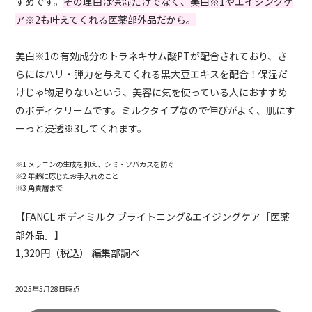
すめです。
その理由は保湿だけでなく、美白※1やエイジングケ
ア※2も叶えてくれる医薬部外品だから。
美白※1の有効成分のトラネキサム酸PTが配合されており、さ
らにはハリ・弾力を与えてくれる黒大豆エキスを配合！保湿だ
けじゃ物足りないという、美容に気を使っている人におすすめ
のボディクリームです。ミルクタイプなので伸びがよく、肌にす
ーっと浸透※3してくれます。
※1 メラニンの生成を抑え、シミ・ソバカスを防ぐ
※2 年齢に応じたお手入れのこと
※3 角質層まで
【FANCL ボディミルク ブライトニング&エイジングケア［医薬
部外品］】
1,320円（税込） 編集部調べ
2025年5月28日時点