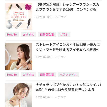
【美容師が解説】シャンプーブラシ・スカ
ルプブラシおすすめ10選｜ランキングも
2026.07.09
｜
ヘアケア
How to
おすすめ
編集部企画
ブラシ
ストレートアイロンおすすめ18選～傷みに
くい・ツヤ髪を叶えるアイテムなど厳選～
2026.04.06
｜
ヘアケア
How to
おすすめ
編集部企画
ヘアスタイル
ナチュラルボブがかわいい！人気スタイル1
0選から自分に似合う髪型を見つけよう
2023.08.04
｜
ヘアケア