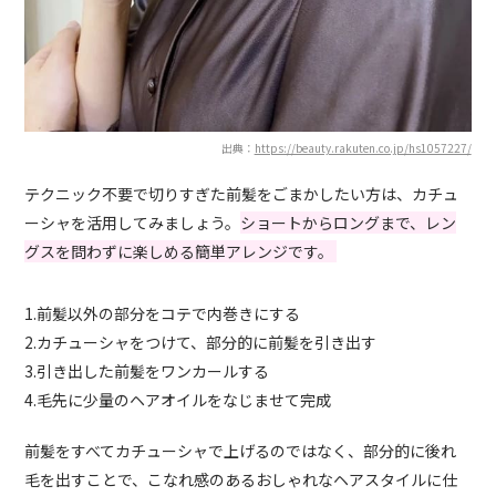
出典：
https://beauty.rakuten.co.jp/hs1057227/
テクニック不要で切りすぎた前髪をごまかしたい方は、カチュ
ーシャを活用してみましょう。
ショートからロングまで、レン
グスを問わずに楽しめる簡単アレンジです。
1.前髪以外の部分をコテで内巻きにする
2.カチューシャをつけて、部分的に前髪を引き出す
3.引き出した前髪をワンカールする
4.毛先に少量のヘアオイルをなじませて完成
前髪をすべてカチューシャで上げるのではなく、部分的に後れ
毛を出すことで、こなれ感のあるおしゃれなヘアスタイルに仕