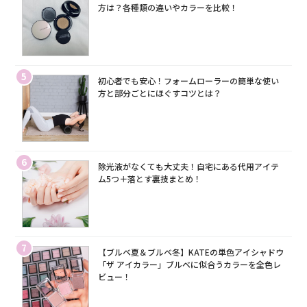
方は？各種類の違いやカラーを比較！
5
初心者でも安心！フォームローラーの簡単な使い
方と部分ごとにほぐすコツとは？
6
除光液がなくても大丈夫！自宅にある代用アイテ
ム5つ＋落とす裏技まとめ！
7
【ブルベ夏＆ブルベ冬】KATEの単色アイシャドウ
「ザ アイカラー」ブルベに似合うカラーを全色レ
ビュー！