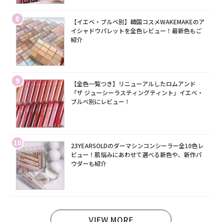
8
【イエベ・ブルベ別】韓国コスメWAKEMAKEのア
イシャドウパレットを全色レビュー！最新色もご
紹介
9
【全色一覧つき】リニューアルしたロムアンド
「ザ ジューシーラスティングティント」イエベ・
ブルベ別にレビュー！
10
23YEARSOLDのダーマシンコンシーラー全10色レ
ビュー！肌悩みにあわせて選べる新色や、新作パ
ウダーも紹介
VIEW MORE