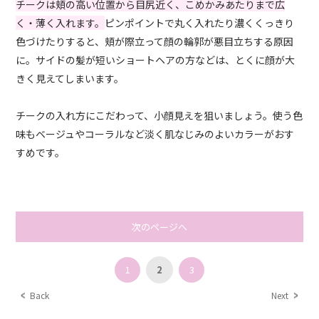
チークは頬の高い位置から目尻近く、こめかみあたりまで広
く・薄く入れます。
ピンポイントで丸く入れたり濃くくっきり
色づけたりすると、頬が際立って顔の輪郭が悪目立ちする原因
に。サイドの髪が短いショートヘアの方などは、とくに顔が大
きく見えてしまいます。
チークの入れ方にこだわって、小顔見えを狙いましょう。使う色
味もベージュやコーラルなど淡く肌なじみのよいカラーがおす
すめです。
次のページへ
1
2
3
Back
Next