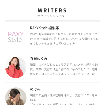
WRITERS
オフィシャルライター
RAXY Style 編集部
RAXY Style編集部がセレクトした旬のコスメやメイク
のHow to情報をお届けします。いつもより輝けるキレ
イのヒントをお届けしていきます★
春日めぐみ
韓国コスメをはじめとするアジアコスメが大好きな30
代。本業は美容とは全く縁のないものでしたが、趣味
が高じてコスメコンシェルジュ・コスメライター資格
を取得し、現在は韓国コスメライターとして活動中。
都内で16タイプパーソナルカラー診断・顔タイプ診
断・骨格診断によるイメージコンサルティングも行っ
のぞみ
ています。
現職での企画・編集経験を活かし、美容ライターを目
指す。
プチプラコスメや韓国コスメ、セルフネイルに興味が