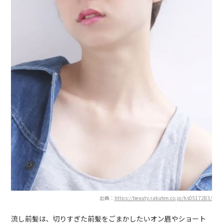
出典：
https://beauty.rakuten.co.jp/hs0517283/
流し前髪は、切りすぎた前髪をごまかしたいオン眉やショート