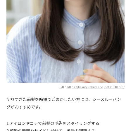
出典：
https://beauty.rakuten.co.jp/hs1340790/
切りすぎた前髪を時短でごまかしたい方には、シースルーバン
グがおすすめです。
1.アイロンやコテで前髪の毛先をスタイリングする
2.前髪の表面をサイドに分けて、毛量を調節する