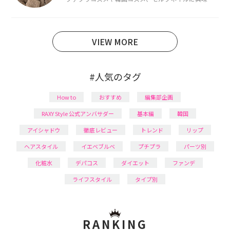
あり、美容系SNSや動画で最新情報をチェック。家事や
育児の合間に取り入れられる時短美容テクも実践中。
日本化粧品検定1級保有。
VIEW MORE
#人気のタグ
How to
おすすめ
編集部企画
RAXY Style 公式アンバサダー
基本編
韓国
アイシャドウ
徹底レビュー
トレンド
リップ
ヘアスタイル
イエベブルベ
プチプラ
パーツ別
化粧水
デパコス
ダイエット
ファンデ
ライフスタイル
タイプ別
RANKING