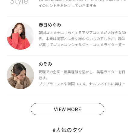
イのヒントをお届けしていきます★
春日めぐみ
韓国コスメをはじめとするアジアコスメが大好きな30
代。本業は美容とは全く縁のないものでしたが、趣味
が高じてコスメコンシェルジュ・コスメライター資格
を取得し、現在は韓国コスメライターとして活動中。
都内で16タイプパーソナルカラー診断・顔タイプ診
断・骨格診断によるイメージコンサルティングも行っ
のぞみ
ています。
現職での企画・編集経験を活かし、美容ライターを目
指す。
プチプラコスメや韓国コスメ、セルフネイルに興味が
あり、美容系SNSや動画で最新情報をチェック。家事や
育児の合間に取り入れられる時短美容テクも実践中。
日本化粧品検定1級保有。
VIEW MORE
#人気のタグ