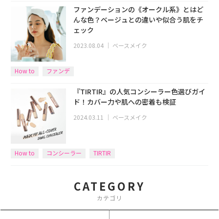
コントロールカラー
ファンデーションの《オークル系》とはど
んな色？ベージュとの違いや似合う肌をチ
ェック
2023.08.04
｜
ベースメイク
How to
ファンデ
『TIRTIR』の人気コンシーラー色選びガイ
ド！カバー力や肌への密着も検証
2024.03.11
｜
ベースメイク
How to
コンシーラー
TIRTIR
CATEGORY
カテゴリ