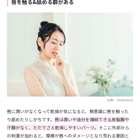
唇を触る&舐める癖がある
出典：adobestock
唇に潤いがなくなって乾燥が気になると、無意識に唇を触った
り舐めたりしがちです。
唇は潤いや油分を補給できる皮脂腺や
汗腺がなく、ただでさえ乾燥しやすいパーツ。
そこに外部から
の刺激が加わると、摩擦が唇へのダメージとなり荒れる要因と