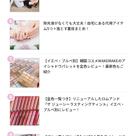
6
除光液がなくても大丈夫！自宅にある代用アイテ
ム5つ＋落とす裏技まとめ！
7
【イエベ・ブルベ別】韓国コスメWAKEMAKEのア
イシャドウパレットを全色レビュー！最新色もご
紹介
8
【全色一覧つき】リニューアルしたロムアンド
「ザ ジューシーラスティングティント」イエベ・
ブルベ別にレビュー！
9