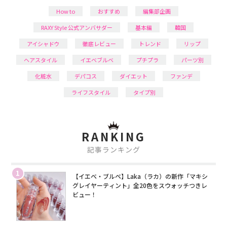
How to
おすすめ
編集部企画
RAXY Style 公式アンバサダー
基本編
韓国
アイシャドウ
徹底レビュー
トレンド
リップ
ヘアスタイル
イエベブルベ
プチプラ
パーツ別
化粧水
デパコス
ダイエット
ファンデ
ライフスタイル
タイプ別
RANKING
記事ランキング
1
【イエベ・ブルベ】Laka（ラカ）の新作「マキシ
グレイヤーティント」全20色をスウォッチつきレ
ビュー！