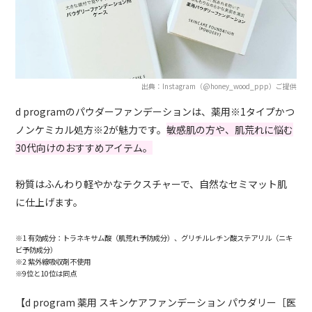
出典：Instagram（@honey_wood_ppp）ご提供
d programのパウダーファンデーションは、薬用※1タイプかつ
ノンケミカル処方※2が魅力です。
敏感肌の方や、肌荒れに悩む
30代向けのおすすめアイテム。
粉質はふんわり軽やかなテクスチャーで、自然なセミマット肌
に仕上げます。
※1 有効成分：トラネキサム酸（肌荒れ予防成分）、グリチルレチン酸ステアリル（ニキ
ビ予防成分）
※2 紫外線吸収剤不使用
※9位と10位は同点
【d program 薬用 スキンケアファンデーション パウダリー［医