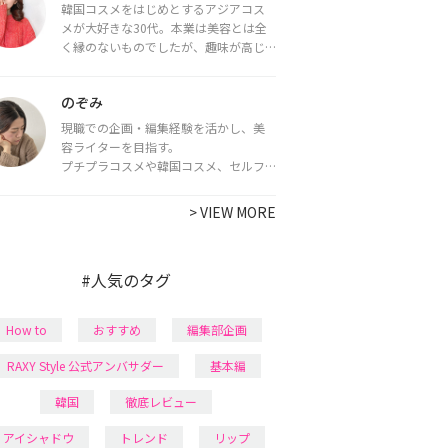
韓国コスメをはじめとするアジアコス
メが大好きな30代。本業は美容とは全
く縁のないものでしたが、趣味が高じ
てコスメコンシェルジュ・コスメライ
ター資格を取得し、現在は韓国コスメ
のぞみ
ライターとして活動中。
都内で16タイプパーソナルカラー診
現職での企画・編集経験を活かし、美
断・顔タイプ診断・骨格診断によるイ
容ライターを目指す。
メージコンサルティングも行っていま
プチプラコスメや韓国コスメ、セルフ
す。
ネイルに興味があり、美容系SNSや動画
で最新情報をチェック。家事や育児の合
>
VIEW MORE
間に取り入れられる時短美容テクも実
践中。日本化粧品検定1級保有。
#人気のタグ
How to
おすすめ
編集部企画
RAXY Style 公式アンバサダー
基本編
韓国
徹底レビュー
アイシャドウ
トレンド
リップ