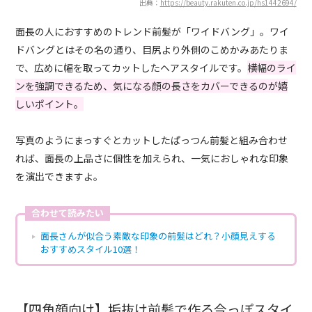
出典：
https://beauty.rakuten.co.jp/hs1442694/
面長の人におすすめのトレンド前髪が「ワイドバング」。ワイ
ドバングとはその名の通り、目尻より外側のこめかみあたりま
で、広めに幅を取ってカットしたヘアスタイルです。
横幅のライ
ンを強調できるため、気になる顔の長さをカバーできるのが嬉
しいポイント。
写真のようにまっすぐとカットしたぱっつん前髪と組み合わせ
れば、面長の上品さに個性を加えられ、一気におしゃれな印象
を演出できますよ。
合わせて読みたい
面長さんが似合う素敵な印象の前髪はどれ？小顔見えする
おすすめスタイル10選！
【四角顔向け】垢抜け前髪で作る今っぽスタイ