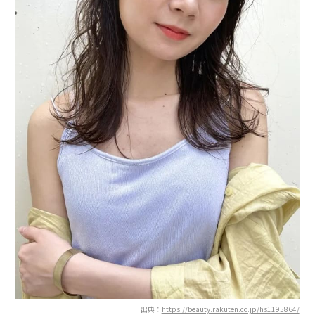
出典：
https://beauty.rakuten.co.jp/hs1195864/