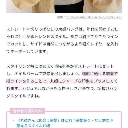
出典：
https://beauty.rakuten.co.jp/hs1243165/
ストレート×切りっぱなしの束感バングは、年代を問わずおし
ゃれに仕上がるトレンドスタイル。長さは眉下ぎりぎりライン
でカットし、サイドは自然につながるよう軽くレイヤーを入れ
てオーダーしています。
スタイリング時にはあえて毛先を巻かずストレートにセット
し、オイルバームで束感を出しましょう。
適度に透ける前髪で
縦ラインを作ることで、丸顔にシャープな印象をプラスしてく
れます。
カジュアルながらも女性らしさが際立つ、垢抜けバン
グスタイルですね。
合わせて読みたい
《丸顔さんに似合う前髪》はどれ？前髪あり・なし別の小
顔見えスタイル10選！