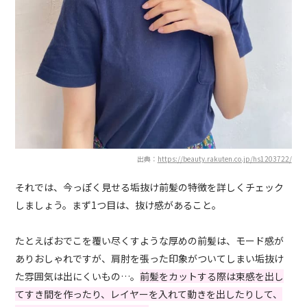
出典：
https://beauty.rakuten.co.jp/hs1203722/
それでは、今っぽく見せる垢抜け前髪の特徴を詳しくチェック
しましょう。まず1つ目は、抜け感があること。
たとえばおでこを覆い尽くすような厚めの前髪は、モード感が
ありおしゃれですが、肩肘を張った印象がついてしまい垢抜け
た雰囲気は出にくいもの…。
前髪をカットする際は束感を出し
てすき間を作ったり、レイヤーを入れて動きを出したりして、