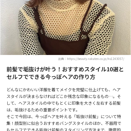
出典：https://beauty.rakuten.co.jp/hs1243057/
前髪で垢抜けが叶う！おすすめスタイル10選と
セルフでできる今っぽヘアの作り方
どんなにかわいい洋服を着てメイクを完璧に仕上げても、ヘア
スタイルが決まらなければどこか残念な印象になるもの…。そ
して、ヘアスタイルの中でもとくに印象を大きく左右する前髪
は、垢抜けるための重要ポイントです。
そこで今回は、今っぽヘアを叶える「垢抜け前髪」について特
集！顔型別に似合うおすすめバングスタイルのほか、不器用で
もセルフでできる垢抜け前髪のスタイリング方法まで、徹底的