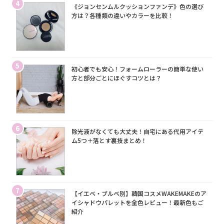
4
《ジョンセンムルクッションファンデ》色の選び
方は？各種類の違いやカラーを比較！
5
初心者でも安心！フォームローラーの簡単な使い
方と部分ごとにほぐすコツとは？
6
除光液がなくても大丈夫！自宅にある代用アイテ
ム5つ＋落とす裏技まとめ！
7
【イエベ・ブルベ別】韓国コスメWAKEMAKEのア
イシャドウパレットを全色レビュー！最新色もご
紹介