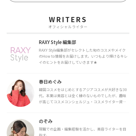
WRITERS
オフィシャルライター
RAXY Style 編集部
RAXY Style編集部がセレクトした旬のコスメやメイク
のHow to情報をお届けします。いつもより輝けるキレ
イのヒントをお届けしていきます★
春日めぐみ
韓国コスメをはじめとするアジアコスメが大好きな30
代。本業は美容とは全く縁のないものでしたが、趣味
が高じてコスメコンシェルジュ・コスメライター資格
を取得し、現在は韓国コスメライターとして活動中。
都内で16タイプパーソナルカラー診断・顔タイプ診
断・骨格診断によるイメージコンサルティングも行っ
のぞみ
ています。
現職での企画・編集経験を活かし、美容ライターを目
指す。