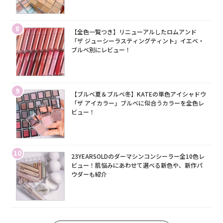
8
【全色一覧つき】リニューアルしたロムアンド
「ザ ジューシーラスティングティント」イエベ・
ブルベ別にレビュー！
9
【ブルベ夏＆ブルベ冬】KATEの単色アイシャドウ
「ザ アイカラー」ブルベに似合うカラーを全色レ
ビュー！
10
23YEARSOLDのダーマシンコンシーラー全10色レ
ビュー！肌悩みにあわせて選べる新色や、新作パ
ウダーも紹介