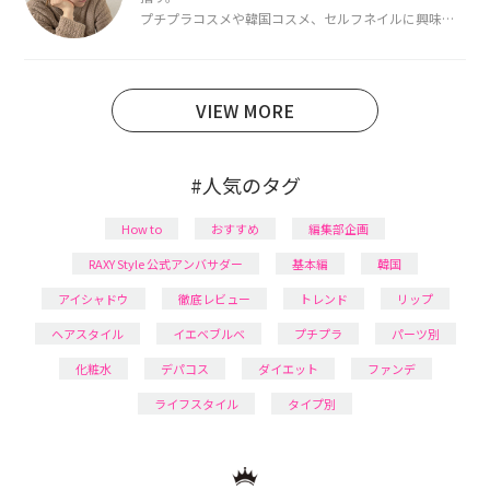
プチプラコスメや韓国コスメ、セルフネイルに興味が
あり、美容系SNSや動画で最新情報をチェック。家事や
育児の合間に取り入れられる時短美容テクも実践中。
日本化粧品検定1級保有。
VIEW MORE
#人気のタグ
How to
おすすめ
編集部企画
RAXY Style 公式アンバサダー
基本編
韓国
アイシャドウ
徹底レビュー
トレンド
リップ
ヘアスタイル
イエベブルベ
プチプラ
パーツ別
化粧水
デパコス
ダイエット
ファンデ
ライフスタイル
タイプ別