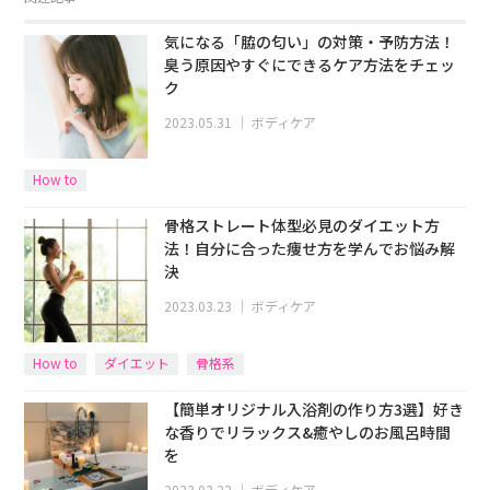
気になる「脇の匂い」の対策・予防方法！
臭う原因やすぐにできるケア方法をチェッ
ク
2023.05.31
｜
ボディケア
How to
骨格ストレート体型必見のダイエット方
法！自分に合った痩せ方を学んでお悩み解
決
2023.03.23
｜
ボディケア
How to
ダイエット
骨格系
【簡単オリジナル入浴剤の作り方3選】好き
な香りでリラックス&癒やしのお風呂時間
を
2023.03.22
｜
ボディケア