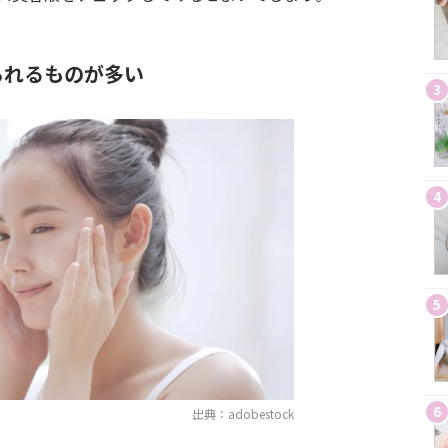
られるものが多い
3
4
5
6
出典：adobestock