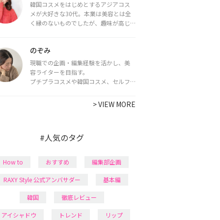
韓国コスメをはじめとするアジアコス
メが大好きな30代。本業は美容とは全
く縁のないものでしたが、趣味が高じ
てコスメコンシェルジュ・コスメライ
ター資格を取得し、現在は韓国コスメ
のぞみ
ライターとして活動中。
都内で16タイプパーソナルカラー診
現職での企画・編集経験を活かし、美
断・顔タイプ診断・骨格診断によるイ
容ライターを目指す。
メージコンサルティングも行っていま
プチプラコスメや韓国コスメ、セルフ
す。
ネイルに興味があり、美容系SNSや動画
で最新情報をチェック。家事や育児の合
>
VIEW MORE
間に取り入れられる時短美容テクも実
践中。日本化粧品検定1級保有。
#人気のタグ
How to
おすすめ
編集部企画
RAXY Style 公式アンバサダー
基本編
韓国
徹底レビュー
アイシャドウ
トレンド
リップ