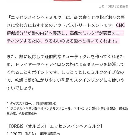
出典：ORBIS公式画像
「エッセンスインヘアミルク」は、朝の寝ぐせや指どおりの悪
さに悩む方におすすめのアウトバストリートメントです。
CMC
類似成分*¹が髪の内部へ浸透し、高保水ミルク*²が表面をコー
ティングするため、うるおいのある髪へと導いてくれます。
また、熱に反応して疑似的なキューティクルを作ってくれるた
め、ドライヤーやヘアアイロンの熱によるダメージを軽減して
くれることもポイントです。しっとりとしたミルクタイプなの
で、乾燥で髪が広がりやすい季節のスタインリングにも使いや
すいでしょう。
*¹ ダイズステロール（毛髪補修成分）
*² ジエチルヘキサン酸ネオペンチルグリコール、ネオペンタン酸イソデシル配合＝保水効
果の高い毛髪保護成分
【ORBIS（オルビス） エッセンスインヘアミルク】
1,320円（税込） 編集部調べ