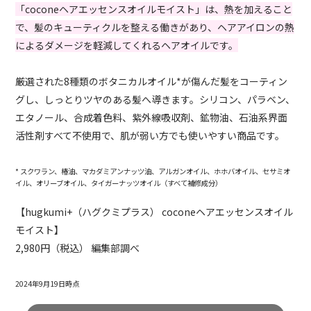
「coconeヘアエッセンスオイルモイスト」は、熱を加えること
で、髪のキューティクルを整える働きがあり、ヘアアイロンの熱
によるダメージを軽減してくれるヘアオイルです。
厳選された8種類のボタニカルオイル*が傷んだ髪をコーティン
グし、しっとりツヤのある髪へ導きます。シリコン、パラベン、
エタノール、合成着色料、紫外線吸収剤、鉱物油、石油系界面
活性剤すべて不使用で、肌が弱い方でも使いやすい商品です。
* スクワラン、椿油、マカダミアンナッツ油、アルガンオイル、ホホバオイル、セサミオ
イル、オリーブオイル、タイガーナッツオイル（すべて補修成分）
【hugkumi+（ハグクミプラス） coconeヘアエッセンスオイル
モイスト】
2,980円（税込） 編集部調べ
2024年9月19日時点