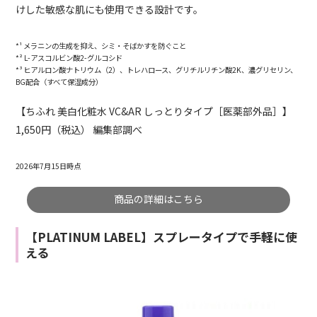
けした敏感な肌にも使用できる設計です。
*¹ メラニンの生成を抑え、シミ・そばかすを防ぐこと
*² L-アスコルビン酸2-グルコシド
*³ ヒアルロン酸ナトリウム（2）、トレハロース、グリチルリチン酸2K、濃グリセリン、
BG配合（すべて保湿成分）
【ちふれ 美白化粧水 VC&AR しっとりタイプ［医薬部外品］】
1,650円（税込） 編集部調べ
2026年7月15日時点
商品の詳細はこちら
【PLATINUM LABEL】スプレータイプで手軽に使
える