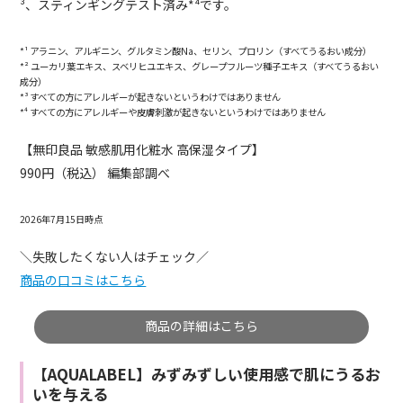
³、スティンギングテスト済み*⁴です。
*¹ アラニン、アルギニン、グルタミン酸Na、セリン、プロリン（すべてうるおい成分）
*² ユーカリ葉エキス、スベリヒユエキス、グレープフルーツ種子エキス（すべてうるおい
成分）
*³ すべての方にアレルギーが起きないというわけではありません
*⁴ すべての方にアレルギーや皮膚刺激が起きないというわけではありません
【無印良品 敏感肌用化粧水 高保湿タイプ】
990円（税込） 編集部調べ
2026年7月15日時点
＼失敗したくない人はチェック／
商品の口コミはこちら
商品の詳細はこちら
【AQUALABEL】みずみずしい使用感で肌にうるお
いを与える