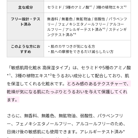
主な成分
セラミド / 5種のアミノ酸*¹ / 3種の植物エキス*²
フリー設計・テス
無香料 / 無着色 / 無鉱物油 / 弱酸性 / パラベンフ
ト済み
リー / フェノキシエタノールフリー / アルコー
ルフリー / アレルギーテスト済み*³ / スティンギ
ングテスト済み*⁴
このような方にお
・肌のカサつきが気になる方
すすめ
・肌への摩擦をできるだけ減らしたい方
「敏感肌用化粧水 高保湿タイプ」は、セラミドや5種のアミノ酸
*¹、3種の植物エキス*²をうるおい成分として配合しており、肌
を保湿してくれる化粧水です。
とろみ感のあるテクスチャーで、
乾燥が気になる肌にたっぷりとうるおいを与えて保護してくれ
ます。
さらに、無香料、無着色、無鉱物油、弱酸性、パラベンフリ
ー、フェノキシエタノールフリー、アルコールフリーのため、
日焼け後の敏感肌にも使用できます。アレルギーテスト済み*