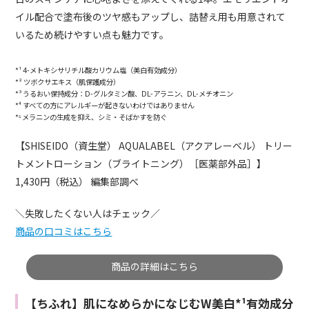
イル配合で塗布後のツヤ感もアップし、詰替え用も用意されて
いるため続けやすい点も魅力です。
*¹ 4-メトキシサリチル酸カリウム塩（美白有効成分）
*² ツボクサエキス（肌保護成分）
*³ うるおい保持成分：D-グルタミン酸、DL-アラニン、DL-メチオニン
*⁴ すべての方にアレルギーが起きないわけではありません
*⁵ メラニンの生成を抑え、シミ・そばかすを防ぐ
【SHISEIDO（資生堂） AQUALABEL（アクアレーベル） トリー
トメントローション（ブライトニング）［医薬部外品］】
1,430円（税込） 編集部調べ
＼失敗したくない人はチェック／
商品の口コミはこちら
商品の詳細はこちら
【ちふれ】肌になめらかになじむW美白*¹有効成分