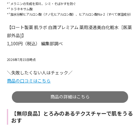
*¹ メラニンの生成を抑え、シミ・そばかすを防ぐ
*² トラネキサム酸
*³ 加水分解ヒアルロン酸（ナノ化ヒアルロン酸）、ヒアルロン酸Na-2（すべて保湿成分）
【ロート製薬 肌ラボ 白潤プレミアム 薬用浸透美白化粧水［医薬
部外品]】
1,100円（税込） 編集部調べ
2026年7月15日時点
＼失敗したくない人はチェック／
商品の口コミはこちら
商品の詳細はこちら
【無印良品】とろみのあるテクスチャーで肌をうる
おす