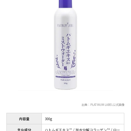
出典：PLATINUM LABEL公式画像
内容量
300g
主な成分
ハトムギエキス*¹ / 加水分解コラーゲン*² / ロー