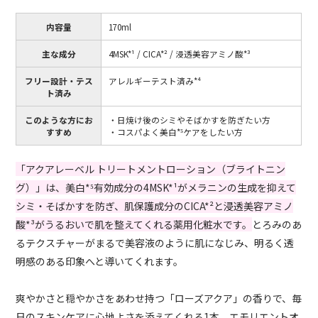
内容量
170ml
主な成分
4MSK*¹ / CICA*² / 浸透美容アミノ酸*³
フリー設計・テス
アレルギーテスト済み*⁴
ト済み
このような方にお
・日焼け後のシミやそばかすを防ぎたい方
すすめ
・コスパよく美白*⁵ケアをしたい方
「アクアレーベル トリートメントローション（ブライトニン
グ）」は、美白*⁵有効成分の4MSK*¹がメラニンの生成を抑えて
シミ・そばかすを防ぎ、肌保護成分のCICA*²と浸透美容アミノ
酸*³がうるおいで肌を整えてくれる薬用化粧水です。
とろみのあ
るテクスチャーがまるで美容液のように肌になじみ、明るく透
明感のある印象へと導いてくれます。
爽やかさと穏やかさをあわせ持つ「ローズアクア」の香りで、毎
日のスキンケアに心地よさを添えてくれる1本。エモリエントオ