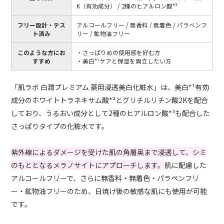
K（有効成分） / 2種のヒアルロン酸*³
フリー設計・テス
アルコールフリー / 無香料 / 無着色 / パラベンフ
ト済み
リー / 鉱物油フリー
このような方にお
・さっぱりめの使用感を好む方
すすめ
・美白*¹ケアと保湿を両立したい方
「肌ラボ 白潤プレミアム 薬用浸透美白化粧水」は、美白*¹有効
成分のホワイトトラネキサム酸*²とグリチルリチン酸2Kを配合
しており、うるおい成分として2種のヒアルロン酸*³も配合した
さっぱりタイプの化粧水です。
紫外線によるダメージを受けた肌の角層奥まで浸透して、シミ
のもととなるメラノサイトにアプローチします。
肌に配慮した
アルコールフリーで、さらに無香料・無着色・パラペンフリ
ー・鉱物油フリーのため、日焼け後の敏感な肌にも使用が可能
です。