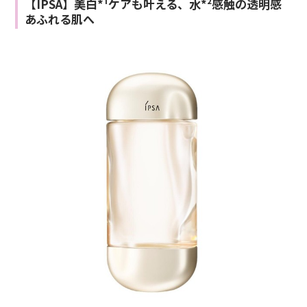
【IPSA】美白*¹ケアも叶える、水*²感触の透明感
あふれる肌へ