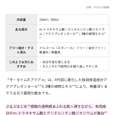
出典：IPSA公式画像
内容量
100ml / 200ml
主な成分
m-トラネキサム酸 / グリチルリチン酸ジカリウ
ム / アクアプレゼンターⅣ*³ / 3種の植物エキス*
⁴
フリー設計・テス
アルコール（エタノール）フリー / 油分フリー /
ト済み
無香料 / 無着色
このような方にお
・水分不足を感じる方
すすめ
・大人ニキビや肌荒れを繰り返しやすい方
「ザ・タイムR アクア e」は、4代目に進化した独自保湿成分ア
クアプレゼンターⅣ*³と3種の植物エキス*⁴により、角層深くま
でうるおう薬用化粧水です。
ぷるぷると水*²感触の透明感あふれる肌へ導きながら、有効成
分のm-トラネキサム酸とグリチルリチン酸ジカリウムが美白*¹