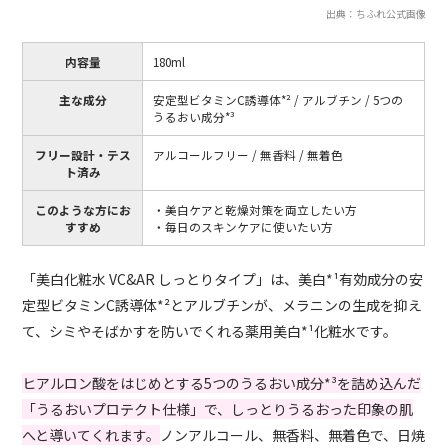
出典：ちふれ公式画像
内容量
180ml
主な成分
安定型ビタミンC誘導体*² / アルブチン / 5つの
うるおい成分*³
フリー設計・テス
アルコールフリー / 無香料 / 無着色
ト済み
このような方にお
・美白ケアと乾燥対策を両立したい方
すすめ
・毎日のスキンケアに使いたい方
「美白化粧水 VC&AR しっとりタイプ」は、美白*¹有効成分の安
定型ビタミンC誘導体*²とアルブチンが、メラニンの生成を抑え
て、シミやそばかすを防いでくれる薬用美白*¹化粧水です。
ヒアルロン酸をはじめとする5つのうるおい成分*³を詰め込んだ
「うるおいプロテクト仕様」で、しっとりうるおった印象の肌
へと導いてくれます。
ノンアルコール、無香料、無着色で、日焼