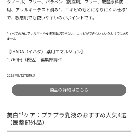
タノール）フリー、パラベン（防腐剤）フリー、厳選原料使
用、アレルギーテスト済み*、ニキビのもとになりにくい仕様*
で、敏感肌でも使いやすいのがポイントです。
* すべての方にアレルギーや皮膚刺激が起きない、ニキビができないというわけではあり
ません
【IHADA（イハダ） 薬用エマルジョン】
1,760円（税込） 編集部調べ
2025年8月27日時点
商品の詳細はこちら
美白*¹ケア：プチプラ乳液のおすすめ人気4選
（医薬部外品）