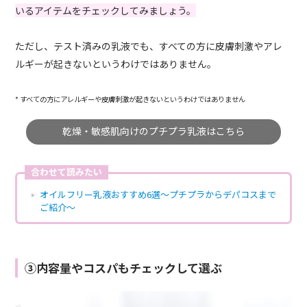
いるアイテムをチェックしてみましょう。
ただし、テスト済みの乳液でも、すべての方に皮膚刺激やアレ
ルギーが起きないというわけではありません。
* すべての方にアレルギーや皮膚刺激が起きないというわけではありません
乾燥・敏感肌向けのプチプラ乳液はこちら
合わせて読みたい
オイルフリー乳液おすすめ6選～プチプラからデパコスまで
ご紹介～
③内容量やコスパもチェックして選ぶ