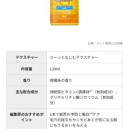
出典：ロート製薬公式画像
テクスチャー
スーッとなじむテクスチャー
内容量
120ml
香り
柑橘系の香り
主な配合成分
持続型ビタミンC誘導体*¹（有効成分）、
グリチルリチン酸ジカリウム（有効成
分）
編集部のおすすめポ
1本で肌荒れ予防と美白*²ケア
イント
毛穴の目立ちやニキビあとが気になる肌
にもうるおいを与える