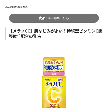
2025年8月27日時点
商品の詳細はこちら
【メラノCC】肌なじみがよい！持続型ビタミンC誘
導体*¹配合の乳液