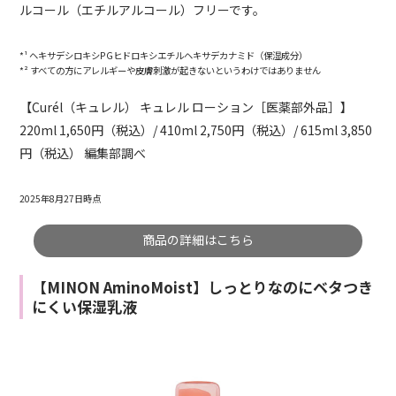
ルコール（エチルアルコール）フリーです。
*¹ ヘキサデシロキシPGヒドロキシエチルヘキサデカナミド（保湿成分）
*² すべての方にアレルギーや皮膚刺激が起きないというわけではありません
【Curél（キュレル） キュレル ローション［医薬部外品］】
220ml 1,650円（税込）/ 410ml 2,750円（税込）/ 615ml 3,850
円（税込） 編集部調べ
2025年8月27日時点
商品の詳細はこちら
【MINON AminoMoist】しっとりなのにベタつき
にくい保湿乳液