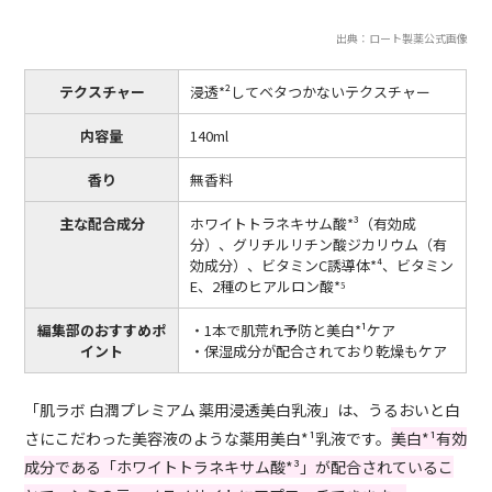
出典：ロート製薬公式画像
テクスチャー
浸透*²してベタつかないテクスチャー
内容量
140ml
香り
無香料
主な配合成分
ホワイトトラネキサム酸*³（有効成
分）、グリチルリチン酸ジカリウム（有
効成分）、ビタミンC誘導体*⁴、ビタミン
E、2種のヒアルロン酸*⁵
編集部のおすすめポ
・1本で肌荒れ予防と美白*¹ケア
イント
・保湿成分が配合されており乾燥もケア
「肌ラボ 白潤プレミアム 薬用浸透美白乳液」は、うるおいと白
さにこだわった美容液のような薬用美白*¹乳液です。
美白*¹有効
成分である「ホワイトトラネキサム酸*³」が配合されているこ