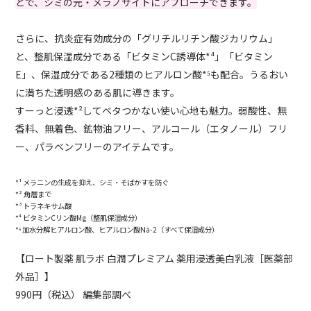
とで、シミの元・メラノサイトにアプローチできます。
さらに、抗炎症有効成分の「グリチルリチン酸ジカリウム」
と、整肌保湿成分である「ビタミンC誘導体*⁴」「ビタミン
E」、保湿成分である2種類のヒアルロン酸*⁵も配合。うるおい
に満ちた透明感のある肌に導きます。
すーっと浸透*²してベタつかない使い心地も魅力。弱酸性、無
香料、無着色、鉱物油フリー、アルコール（エタノール）フリ
ー、パラベンフリーのアイテムです。
*¹ メラニンの生成を抑え、シミ・そばかすを防ぐ
*² 角層まで
*³ トラネキサム酸
*⁴ ビタミンCリン酸Mg（整肌保湿成分）
*⁵ 加水分解ヒアルロン酸、ヒアルロン酸Na-2（すべて保湿成分）
【ロート製薬 肌ラボ 白潤プレミアム 薬用浸透美白乳液［医薬部
外品］】
990円（税込） 編集部調べ