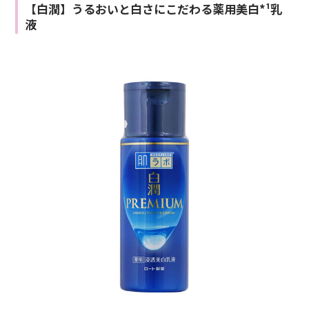
【白潤】うるおいと白さにこだわる薬用美白*¹乳
液