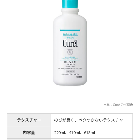
出典：Curél公式画像
テクスチャー
のびが良く、ベタつかないテクスチャー
内容量
220ml、410ml、615ml