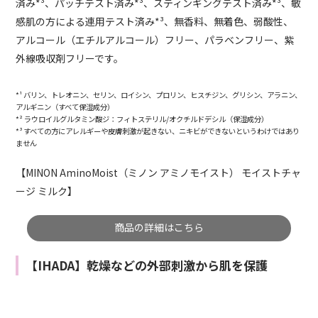
済み*³、パッチテスト済み*³、スティンギングテスト済み*³、敏
感肌の方による連用テスト済み*³、無香料、無着色、弱酸性、
アルコール（エチルアルコール）フリー、パラベンフリー、紫
外線吸収剤フリーです。
*¹ バリン、トレオニン、セリン、ロイシン、プロリン、ヒスチジン、グリシン、アラニン、
アルギニン（すべて保湿成分）
*² ラウロイルグルタミン酸ジ：フィトステリル/オクチルドデシル（保湿成分）
*³ すべての方にアレルギーや皮膚刺激が起きない、ニキビができないというわけではあり
ません
【MINON AminoMoist（ミノン アミノモイスト） モイストチャ
ージ ミルク】
商品の詳細はこちら
【IHADA】乾燥などの外部刺激から肌を保護