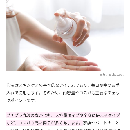
出典：adobestock
乳液はスキンケアの基本的なアイテムであり、毎日朝晩のお手
入れで使用します。そのため、内容量やコスパも重要なチェッ
クポイントです。
プチプラ乳液のなかにも、大容量タイプや全身に使えるタイプ
など、コスパの高い商品が多くあります。
家族やパートナーと