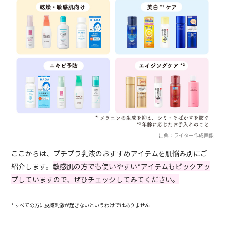
出典：ライター作成画像
ここからは、プチプラ乳液のおすすめアイテムを肌悩み別にご
紹介します。
敏感肌の方でも使いやすい*アイテムもピックアッ
プしていますので、ぜひチェックしてみてください。
* すべての方に皮膚刺激が起きないというわけではありません