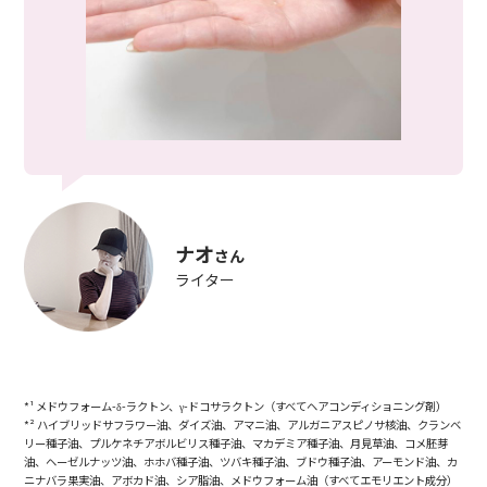
ナオ
さん
ライター
*¹ メドウフォーム-δ-ラクトン、γ-ドコサラクトン（すべてヘアコンディショニング剤）
*² ハイブリッドサフラワー油、ダイズ油、アマニ油、アルガニアスピノサ核油、クランベ
リー種子油、プルケネチアボルビリス種子油、マカデミア種子油、月見草油、コメ胚芽
油、ヘーゼルナッツ油、ホホバ種子油、ツバキ種子油、ブドウ種子油、アーモンド油、カ
ニナバラ果実油、アボカド油、シア脂油、メドウフォーム油（すべてエモリエント成分）