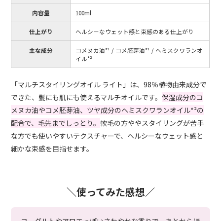
内容量
100ml
仕上がり
ヘルシーなウェット感と束感のある仕上がり
主な成分
コメヌカ油*¹ / コメ胚芽油*¹ / ヘミスクワランオ
イル*²
「マルチスタイリングオイル ライト」は、98％植物由来成分で
できた、髪にも肌にも使えるマルチオイルです。
保湿成分のコ
メヌカ油やコメ胚芽油、ツヤ成分のヘミスクワランオイル*²の
配合で、毛先までしっとり。
軟毛の方ややスタイリングが苦手
な方でも使いやすいテクスチャーで、ヘルシーなウェット感と
細かな束感を目指せます。
＼使ってみた感想／
ヨーグルトやアロエっぽいさわやかな香りで、あとからほ