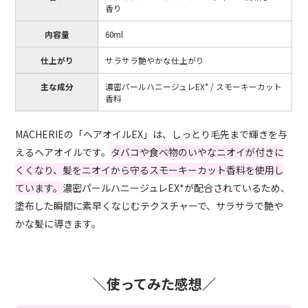
香り
内容量
60ml
仕上がり
サラサラ艶やかな仕上がり
主な成分
濃密パールハニージュレEX* / スモーキーカット
香料
MACHERIEの「ヘアオイルEX」は、しっとり毛先まで輝きを与
えるヘアオイルです。
タバコや食べ物のいやなニオイが付きに
くくなり、髪をニオイから守るスモーキーカット香料を使用し
ています。
濃密パールハニージュレEX*が配合されているため、
塗布した瞬間に素早くなじむテクスチャーで、サラサラで艶や
かな髪に導きます。
＼使ってみた感想／