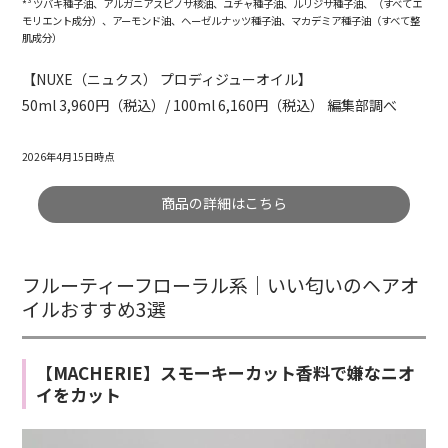
*³ ツバキ種子油、アルガニアスピノサ核油、ユチャ種子油、ルリジサ種子油、（すべてエ
モリエント成分）、アーモンド油、ヘーゼルナッツ種子油、マカデミア種子油（すべて整
肌成分）
【NUXE（ニュクス） プロディジューオイル】
50ml 3,960円（税込）/ 100ml 6,160円（税込） 編集部調べ
2026年4月15日時点
商品の詳細はこちら
フルーティーフローラル系｜いい匂いのヘアオ
イルおすすめ3選
【MACHERIE】スモーキーカット香料で嫌なニオ
イをカット