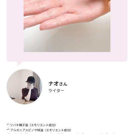
ナオ
さん
ライター
*¹ ツバキ種子油（エモリエント成分）
*² アルガニアスピノサ核油（エモリエント成分）