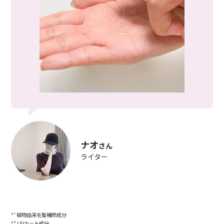
ナオ
さん
ライター
*¹ 植物由来毛髪補修成分
*² UVカット成分