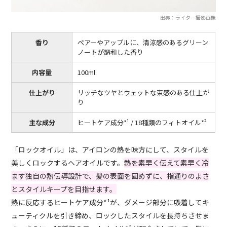
出典：ライター撮影画像
香り
ペアーやアップルに、清涼感のあるグリーン
ノートが調和した香り
内容量
100ml
仕上がり
リッチなツヤとウェットな束感のある仕上が
り
主な成分
ヒートケア成分*¹ / 18種類のフィトオイル*²
「ロックオイル」は、アイロンの熱を味方にして、スタイルを
美しくロックするヘアオイルです。
熱を素早く伝えて素早く冷
ます独自の熱伝導設計で、髪の表面を固めずに、指通りのよさ
とスタイルキープを目指せます。
熱に反応するヒートケア成分*¹が、ダメージ部分に吸着してキ
ューティクルを引き締め、ロックしたスタイルを長持ちさせま