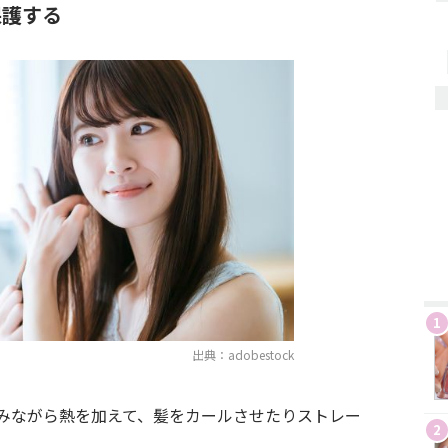
保護する
1
出典：adobestock
みながら熱を加えて、髪をカールさせたりストレー
2