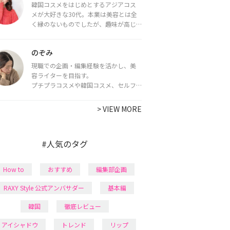
韓国コスメをはじめとするアジアコス
メが大好きな30代。本業は美容とは全
く縁のないものでしたが、趣味が高じ
てコスメコンシェルジュ・コスメライ
ター資格を取得し、現在は韓国コスメ
のぞみ
ライターとして活動中。
都内で16タイプパーソナルカラー診
現職での企画・編集経験を活かし、美
断・顔タイプ診断・骨格診断によるイ
容ライターを目指す。
メージコンサルティングも行っていま
プチプラコスメや韓国コスメ、セルフ
す。
ネイルに興味があり、美容系SNSや動画
で最新情報をチェック。家事や育児の合
>
VIEW MORE
間に取り入れられる時短美容テクも実
践中。日本化粧品検定1級保有。
#人気のタグ
How to
おすすめ
編集部企画
RAXY Style 公式アンバサダー
基本編
韓国
徹底レビュー
アイシャドウ
トレンド
リップ