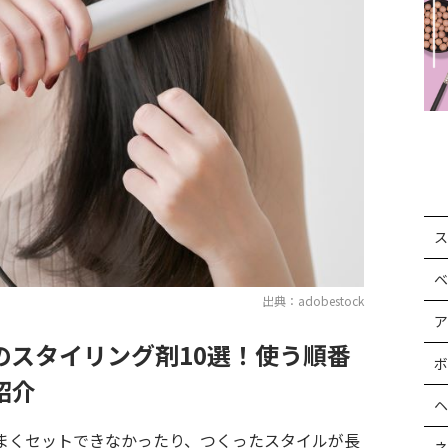
ス
ベ
出典：adobestock
ア
のスタイリング剤10選！使う順番
ボ
紹介
ヘ
まくセットできなかったり、つくったスタイルが長
ネ