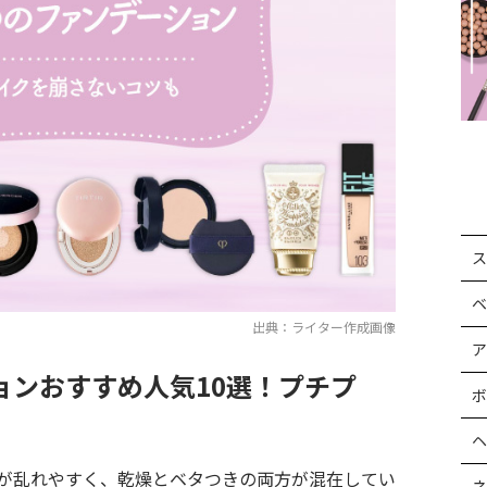
ス
ベ
出典：ライター作成画像
ア
ョンおすすめ人気10選！プチプ
ボ
ヘ
が乱れやすく、乾燥とベタつきの両方が混在してい
ネ