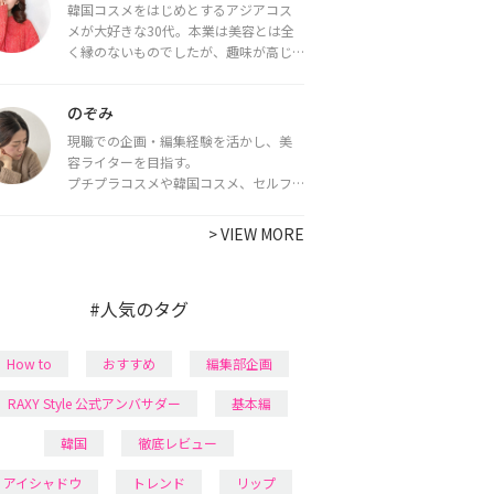
韓国コスメをはじめとするアジアコス
メが大好きな30代。本業は美容とは全
く縁のないものでしたが、趣味が高じ
てコスメコンシェルジュ・コスメライ
ター資格を取得し、現在は韓国コスメ
のぞみ
ライターとして活動中。
都内で16タイプパーソナルカラー診
現職での企画・編集経験を活かし、美
断・顔タイプ診断・骨格診断によるイ
容ライターを目指す。
メージコンサルティングも行っていま
プチプラコスメや韓国コスメ、セルフ
す。
ネイルに興味があり、美容系SNSや動画
で最新情報をチェック。家事や育児の合
>
VIEW MORE
間に取り入れられる時短美容テクも実
践中。日本化粧品検定1級保有。
#人気のタグ
How to
おすすめ
編集部企画
RAXY Style 公式アンバサダー
基本編
韓国
徹底レビュー
アイシャドウ
トレンド
リップ