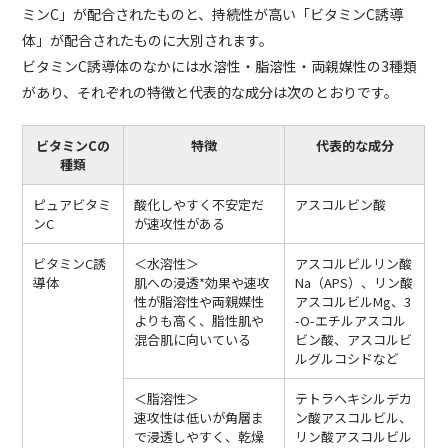
ミンC」が配合されたものと、持続性が高い「ビタミンC誘導
体」が配合されたものに大別されます。
ビタミンC誘導体のなかには水溶性・脂溶性・両親媒性の3種類
があり、それぞれの特徴と代表的な成分は次のとおりです。
ビタミンCの
特徴
代表的な成分
種類
ピュアビタミ
酸化しやすく不安定だ
アスコルビン酸
ンC
が速攻性がある
ビタミンC誘
＜水溶性＞
アスコルビルリン酸
導体
肌への浸透*効果や速攻
Na（APS）、リン酸
性が脂溶性や両親媒性
アスコルビルMg、3
よりも高く、脂性肌や
-O-エチルアスコル
混合肌に向いている
ビン酸、アスコルビ
ルグルコシドなど
＜脂溶性＞
テトラヘキシルデカ
速攻性は低いが角層ま
ン酸アスコルビル、
で浸透しやすく、乾燥
リン酸アスコルビル