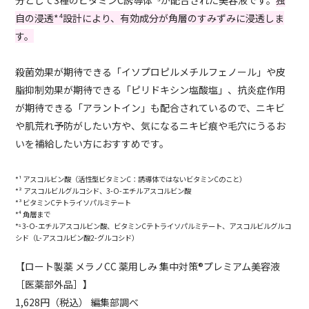
分として3種のビタミンC誘導体*⁵が配合された美容液です。
独
自の浸透*⁴設計により、有効成分が角層のすみずみに浸透しま
す。
殺菌効果が期待できる「イソプロピルメチルフェノール」や皮
脂抑制効果が期待できる「ピリドキシン塩酸塩」、抗炎症作用
が期待できる「アラントイン」も配合されているので、ニキビ
や肌荒れ予防がしたい方や、気になるニキビ痕や毛穴にうるお
いを補給したい方におすすめです。
*¹ アスコルビン酸（活性型ビタミンC：誘導体ではないビタミンCのこと）
*² アスコルビルグルコシド、3-O-エチルアスコルビン酸
*³ ビタミンCテトライソパルミテート
*⁴ 角層まで
*⁵ 3-O-エチルアスコルビン酸、ビタミンCテトライソパルミテート、アスコルビルグルコ
シド（L-アスコルビン酸2-グルコシド）
【ロート製薬 メラノCC 薬用しみ 集中対策®プレミアム美容液
［医薬部外品］】
1,628円（税込） 編集部調べ