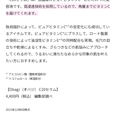
容液です。
高浸透技術を採用しているので、角層までビタミンC
を届けてくれます。
独自設計によって、ピュアビタミンC*¹の安定化にも成功してい
るアイテムです。ピュアビタミンC*にプラスして、ロート製薬
の技術によって油溶性ビタミンE*²の同時配合も実現。毛穴の目
立ちや乾燥によるくすみ、ざらつきなどの肌悩みにアプローチ
してくれるので、うるおいに満ちたなめらかな印象の肌を叶え
たい方におすすめします。
*¹ アスコルビン酸（整肌保湿成分）
*² トコフェロール（保湿成分）
【Obagi（オバジ） C10セラム】
4,400円（税込） 編集部調べ
2025年12月8日時点