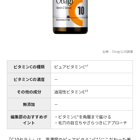
出典：Obagi公式画像
ビタミンCの種類
ピュアビタミンC*¹
ビタミンCの濃度
－
その他の成分
油溶性ビタミンE*²
無添加
－
編集部のおすすめポ
・ビタミンC*を角層まで届ける
イント
・毛穴の目立ちやざらつきにアプローチ
「C10セラム」は、高濃度のピュアビタミンC*¹にこだわった美