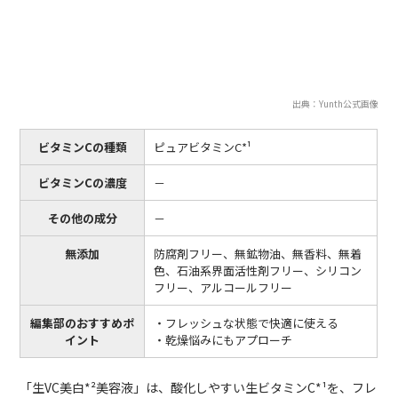
出典：Yunth公式画像
ビタミンCの種類
ピュアビタミンC*¹
ビタミンCの濃度
－
その他の成分
－
無添加
防腐剤フリー、無鉱物油、無香料、無着
色、石油系界面活性剤フリー、シリコン
フリー、アルコールフリー
編集部のおすすめポ
・フレッシュな状態で快適に使える
イント
・乾燥悩みにもアプローチ
「生VC美白*²美容液」は、酸化しやすい生ビタミンC*¹を、フレ