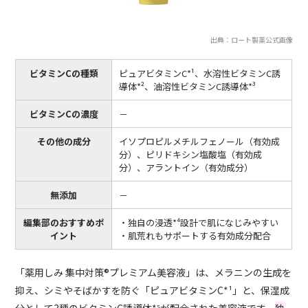
出典：ロート製薬公式画像
ビタミンCの種類
ピュアビタミンC*¹、水溶性ビタミンC誘
導体*²、油溶性ビタミンC誘導体*³
ビタミンCの濃度
－
その他の成分
イソプロピルメチルフェノール（有効成
分）、ピリドキシン塩酸塩（有効成
分）、アラントイン（有効成分）
無添加
－
編集部のおすすめポ
・独自の浸透*⁴設計で肌になじみやすい
イント
・肌荒れもサポートする有効成分配合
「薬用しみ 集中対策®プレミアム美容液」は、メラニンの生成を
抑え、シミやそばかすを防ぐ「ピュアビタミンC*¹」と、保湿成