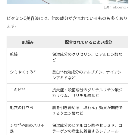
出典：adobestock
ビタミンC美容液には、他の成分が含まれているものも多くあり
ます。
肌悩み
配合されているとよい成分
乾燥
保湿成分のグリセリン、ヒアルロン酸な
ど
シミやくすみ*¹
美白*²有効成分のアルブチン、ナイアシ
ンアミドなど
ニキビ*³
抗炎症・殺菌成分のグリチルリチン酸ジ
カリウム、サリチル酸など
毛穴の目立ち
肌を引き締める「収れん」効果が期待で
きるクエン酸など
シワ*³や肌のハリ不
保湿成分のヒアルロン酸やセラミド、コ
足
ラーゲンの産生に着目するレチノール