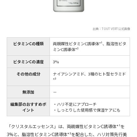
出典：TOUT VERT公式画像
ビタミンCの種類
両親媒性ビタミンC誘導体*¹、脂溶性ビタ
ミンC誘導体*²
ビタミンCの濃度
3%
その他の成分
ナイアシンアミド、3種のヒト型セラミド
*³
無添加
－
編集部のおすすめポ
・ハリ不足にアプローチ
イント
・しっとりした使用感で保湿ケアにも
「クリスタルエッセンス」は、両親媒性ビタミンC誘導体*¹を
3%と、脂溶性ビタミンC誘導体*²を配合した、ハリ対策先行美