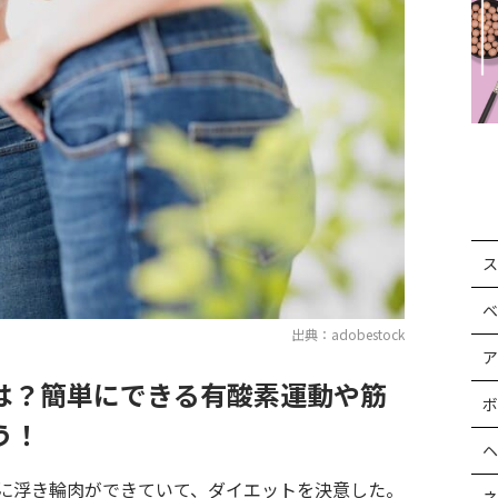
ス
ベ
出典：adobestock
ア
は？簡単にできる有酸素運動や筋
ボ
う！
ヘ
に浮き輪肉ができていて、ダイエットを決意した。
ネ