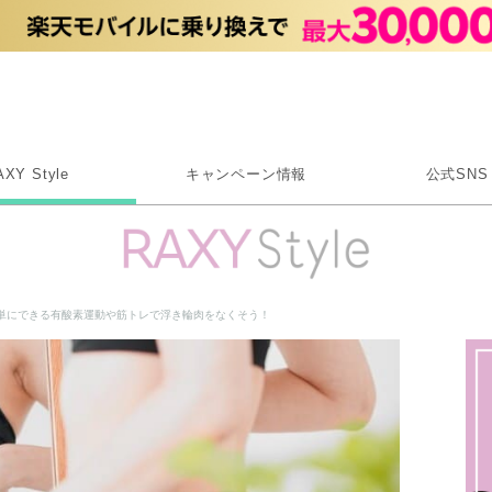
Rakuten RAXY
AXY Style
キャンペーン情報
公式SNS
X
Instagram
LINE
単にできる有酸素運動や筋トレで浮き輪肉をなくそう！
Rakuten Link