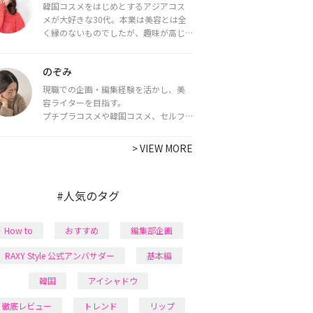
韓国コスメをはじめとするアジアコス
メが大好きな30代。本業は美容とは全
く縁のないものでしたが、趣味が高じ
てコスメコンシェルジュ・コスメライ
ター資格を取得し、現在は韓国コスメ
のぞみ
ライターとして活動中。
都内で16タイプパーソナルカラー診
現職での企画・編集経験を活かし、美
断・顔タイプ診断・骨格診断によるイ
容ライターを目指す。
メージコンサルティングも行っていま
プチプラコスメや韓国コスメ、セルフ
す。
ネイルに興味があり、美容系SNSや動画
で最新情報をチェック。家事や育児の合
>
VIEW MORE
間に取り入れられる時短美容テクも実
践中。日本化粧品検定1級保有。
#人気のタグ
How to
おすすめ
編集部企画
RAXY Style 公式アンバサダー
基本編
韓国
アイシャドウ
徹底レビュー
トレンド
リップ