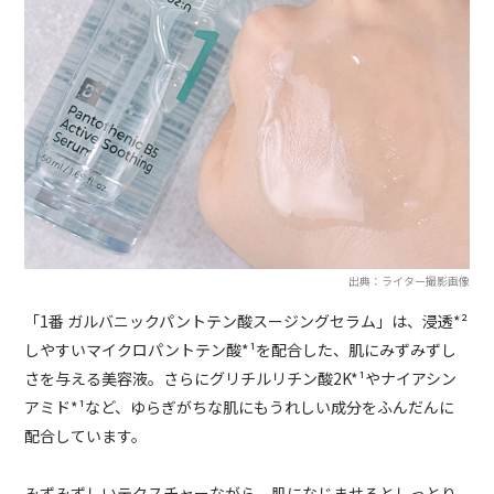
出典：ライター撮影画像
「1番 ガルバニックパントテン酸スージングセラム」は、浸透*²
しやすいマイクロパントテン酸*
¹を配合した、肌にみずみずし
さを与える美容液。さらにグリチルリチン酸2K*
¹やナイアシン
アミド*¹など、ゆらぎがちな肌にもうれしい成分をふんだんに
配合しています。
みずみずしいテクスチャーながら、肌になじませるとしっとり