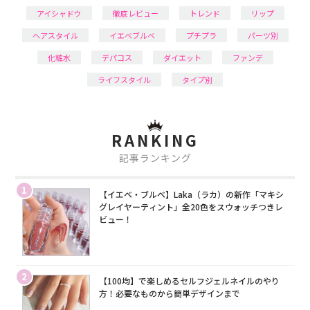
アイシャドウ
徹底レビュー
トレンド
リップ
ヘアスタイル
イエベブルベ
プチプラ
パーツ別
化粧水
デパコス
ダイエット
ファンデ
ライフスタイル
タイプ別
RANKING
記事ランキング
1
【イエベ・ブルベ】Laka（ラカ）の新作「マキシ
グレイヤーティント」全20色をスウォッチつきレ
ビュー！
2
【100均】で楽しめるセルフジェルネイルのやり
方！必要なものから簡単デザインまで