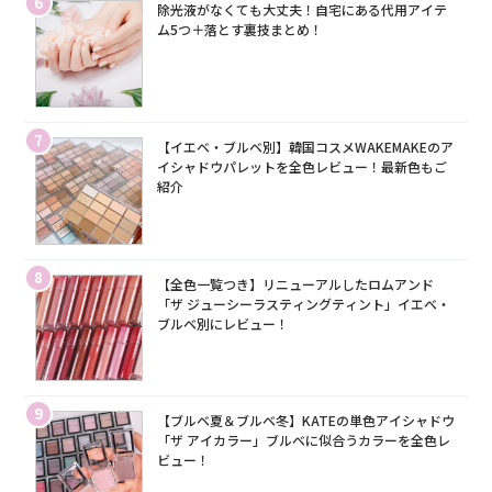
6
除光液がなくても大丈夫！自宅にある代用アイテ
ム5つ＋落とす裏技まとめ！
7
【イエベ・ブルベ別】韓国コスメWAKEMAKEのア
イシャドウパレットを全色レビュー！最新色もご
紹介
8
【全色一覧つき】リニューアルしたロムアンド
「ザ ジューシーラスティングティント」イエベ・
ブルベ別にレビュー！
9
【ブルベ夏＆ブルベ冬】KATEの単色アイシャドウ
「ザ アイカラー」ブルベに似合うカラーを全色レ
ビュー！