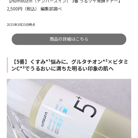
【numbuzin（ナンバーズイン） 3番 うるツヤ発酵トナー】
2,500円（税込） 編集部調べ
2025年3月25日時点
商品の詳細はこちら
【5番】くすみ*¹悩みに、グルタチオン*²×ビタミ
ンC*²でうるおいに満ちた明るい印象の肌へ