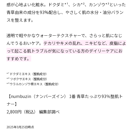
感が心地よい化粧水。ドクダミ*¹、シカ*²、カンゾウ*³といった
青草由来の成分を93%配合し、やさしく肌の水分・油分バラン
スを整えます。
透明で軽やかなウォーターテクスチャーで、さらっと肌になじ
んでうるおいケア。
テカリやキメの乱れ、ニキビなど、皮脂によ
って起こる肌トラブルが気になっている方のデイリーケアにお
すすめです。
*¹ ドクダミエキス（整肌成分）
*² ツボクサエキス（整肌成分）
*³ ウラルカンゾウ根エキス（整肌成分）
【numbuzin（ナンバーズイン） 1番 青草たっぷり93％整肌ト
ナー】
2,800円（税込） 編集部調べ
2025年3月25日時点