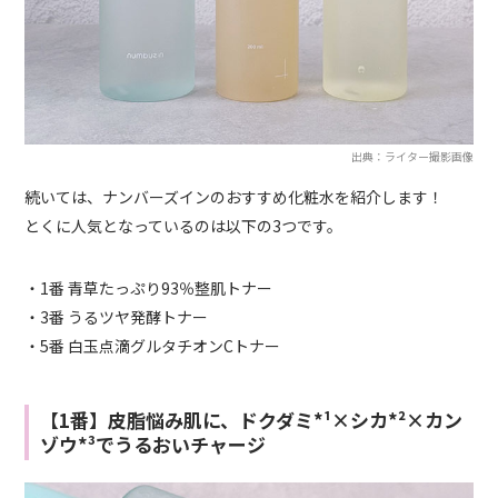
出典：ライター撮影画像
続いては、ナンバーズインのおすすめ化粧水を紹介します！
とくに人気となっているのは以下の3つです。
・1番 青草たっぷり93％整肌トナー
・3番 うるツヤ発酵トナー
・5番 白玉点滴グルタチオンCトナー
【1番】皮脂悩み肌に、ドクダミ*¹×シカ*²×カン
ゾウ*³でうるおいチャージ