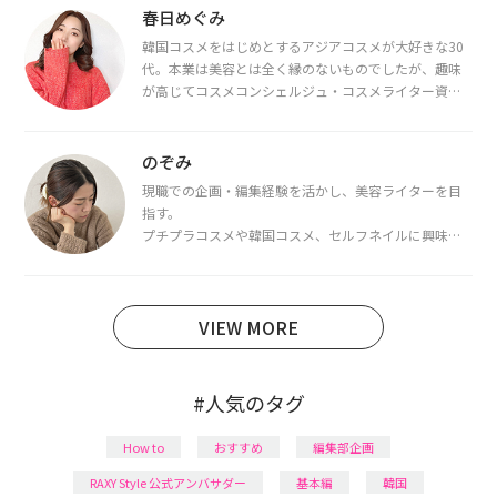
春日めぐみ
韓国コスメをはじめとするアジアコスメが大好きな30
代。本業は美容とは全く縁のないものでしたが、趣味
が高じてコスメコンシェルジュ・コスメライター資格
を取得し、現在は韓国コスメライターとして活動中。
都内で16タイプパーソナルカラー診断・顔タイプ診
断・骨格診断によるイメージコンサルティングも行っ
のぞみ
ています。
現職での企画・編集経験を活かし、美容ライターを目
指す。
プチプラコスメや韓国コスメ、セルフネイルに興味が
あり、美容系SNSや動画で最新情報をチェック。家事や
育児の合間に取り入れられる時短美容テクも実践中。
日本化粧品検定1級保有。
VIEW MORE
#人気のタグ
How to
おすすめ
編集部企画
RAXY Style 公式アンバサダー
基本編
韓国