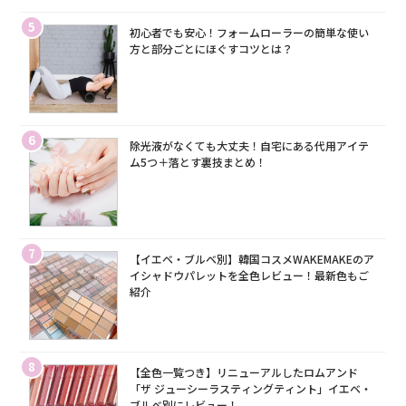
5
初心者でも安心！フォームローラーの簡単な使い
方と部分ごとにほぐすコツとは？
6
除光液がなくても大丈夫！自宅にある代用アイテ
ム5つ＋落とす裏技まとめ！
7
【イエベ・ブルベ別】韓国コスメWAKEMAKEのア
イシャドウパレットを全色レビュー！最新色もご
紹介
8
【全色一覧つき】リニューアルしたロムアンド
「ザ ジューシーラスティングティント」イエベ・
ブルベ別にレビュー！