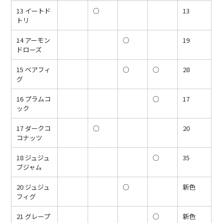
13 イートド
○
13
トリ
14 アーモン
○
19
ドローズ
15 ベアフィ
○
○
28
グ
16 プラムコ
○
17
ック
17 ダークコ
○
20
コナッツ
18 ジュジュ
○
35
ブジャム
20 ジュジュ
○
新色
フィグ
21 グレープ
○
新色