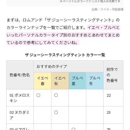
出典：ライター作成画像
まずは、ロムアンド「ザ ジューシーラスティングティント」の
カラーラインナップを一覧でご紹介します。
イエベ・ブルベと
いったパーソナルカラータイプ別のおすすめとあわせてまとめ
ているので参考にしてみてくださいね。
ザ ジューシーラスティングティント カラー一覧
おすすめのタイプ
前作で
色番号/色名
の
イエベ
イエベ
ブルベ
ブルベ
色番号
春
秋
夏
冬
01 ポメロス
○
○
22
キン
02 ヌカダミ
○
23
ア
03 ベアグレ
○
25