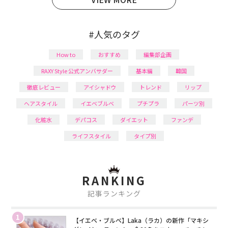
#人気のタグ
How to
おすすめ
編集部企画
RAXY Style 公式アンバサダー
基本編
韓国
徹底レビュー
アイシャドウ
トレンド
リップ
ヘアスタイル
イエベブルベ
プチプラ
パーツ別
化粧水
デパコス
ダイエット
ファンデ
ライフスタイル
タイプ別
RANKING
記事ランキング
1
【イエベ・ブルベ】Laka（ラカ）の新作「マキシ