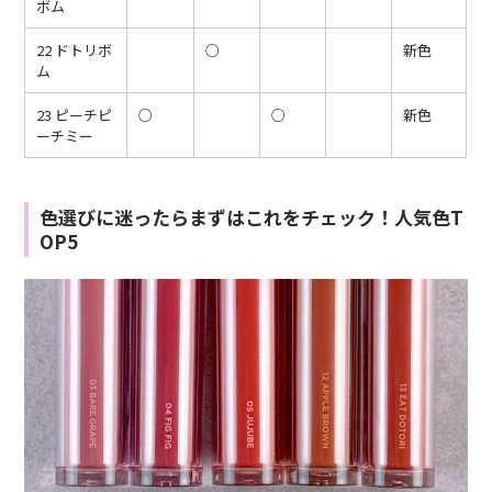
ボム
22 ドトリボ
○
新色
ム
23 ピーチピ
○
○
新色
ーチミー
色選びに迷ったらまずはこれをチェック！人気色T
OP5