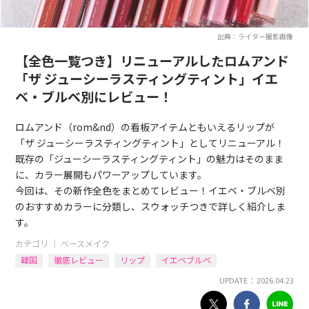
出典：ライター撮影画像
【全色一覧つき】リニューアルしたロムアンド
「ザ ジューシーラスティングティント」イエ
ベ・ブルベ別にレビュー！
ロムアンド（rom&nd）の看板アイテムともいえるリップが
「ザ ジューシーラスティングティント」としてリニューアル！
既存の「ジューシーラスティングティント」の魅力はそのまま
に、カラー展開もパワーアップしています。
今回は、その新作全色をまとめてレビュー！イエベ・ブルベ別
のおすすめカラーに分類し、スウォッチつきで詳しく紹介しま
す。
カテゴリ ｜
ベースメイク
韓国
徹底レビュー
リップ
イエベブルベ
UPDATE： 2026.04.23