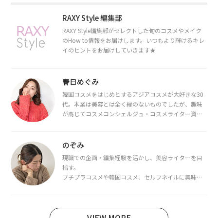
RAXY Style 編集部
RAXY Style編集部がセレクトした旬のコスメやメイク
のHow to情報をお届けします。いつもより輝けるキレ
イのヒントをお届けしていきます★
春日めぐみ
韓国コスメをはじめとするアジアコスメが大好きな30
代。本業は美容とは全く縁のないものでしたが、趣味
が高じてコスメコンシェルジュ・コスメライター資格
を取得し、現在は韓国コスメライターとして活動中。
都内で16タイプパーソナルカラー診断・顔タイプ診
断・骨格診断によるイメージコンサルティングも行っ
のぞみ
ています。
現職での企画・編集経験を活かし、美容ライターを目
指す。
プチプラコスメや韓国コスメ、セルフネイルに興味が
あり、美容系SNSや動画で最新情報をチェック。家事や
育児の合間に取り入れられる時短美容テクも実践中。
日本化粧品検定1級保有。
VIEW MORE