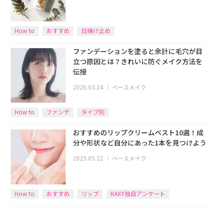
How to
おすすめ
日焼け止め
ファンデーションを塗ると余計に毛穴が目
立つ原因とは？きれいに防ぐメイク方法を
伝授
2026.03.24
｜
ベースメイク
How to
ファンデ
タイプ別
おすすめのリップクリームベスト10選！成
分や形状など自分にあった1本を見つけよう
2025.05.22
｜
ベースメイク
How to
おすすめ
リップ
RAXY独自アンケート