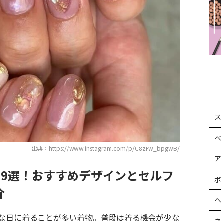
ス
ベ
出典：https://www.instagram.com/p/C8zFw_bpgwB/
ア
19選！おすすめデザインとセルフ
ボ
介
ヘ
な日に着ることが多い着物。普段は着る機会が少な
ネ