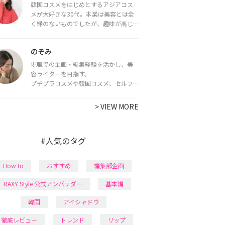
韓国コスメをはじめとするアジアコス
メが大好きな30代。本業は美容とは全
く縁のないものでしたが、趣味が高じ
てコスメコンシェルジュ・コスメライ
ター資格を取得し、現在は韓国コスメ
のぞみ
ライターとして活動中。
都内で16タイプパーソナルカラー診
現職での企画・編集経験を活かし、美
断・顔タイプ診断・骨格診断によるイ
容ライターを目指す。
メージコンサルティングも行っていま
プチプラコスメや韓国コスメ、セルフ
す。
ネイルに興味があり、美容系SNSや動画
で最新情報をチェック。家事や育児の合
>
VIEW MORE
間に取り入れられる時短美容テクも実
践中。日本化粧品検定1級保有。
#人気のタグ
How to
おすすめ
編集部企画
RAXY Style 公式アンバサダー
基本編
韓国
アイシャドウ
徹底レビュー
トレンド
リップ