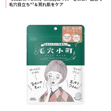
毛穴目立ち*³＆荒れ肌をケア