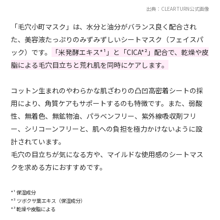
出典：CLEAR TURN公式画像
「毛穴小町マスク」は、水分と油分がバランス良く配合され
た、美容液たっぷりのみずみずしいシートマスク（フェイスパ
ック）です。
「米発酵エキス*¹」と「CICA*²」配合で、乾燥や皮
脂による毛穴目立ちと荒れ肌を同時にケアします。
コットン生まれのやわらかな肌ざわりの凸凹高密着シートの採
用により、角質ケアもサポートするのも特徴です。また、弱酸
性、無着色、無鉱物油、パラベンフリー、紫外線吸収剤フリ
ー、シリコーンフリーと、肌への負担を極力かけないように設
計されています。
毛穴の目立ちが気になる方や、マイルドな使用感のシートマス
クを求める方におすすめです。
*¹ 保湿成分
*² ツボクサ葉エキス（保湿成分）
*³ 乾燥や皮脂による