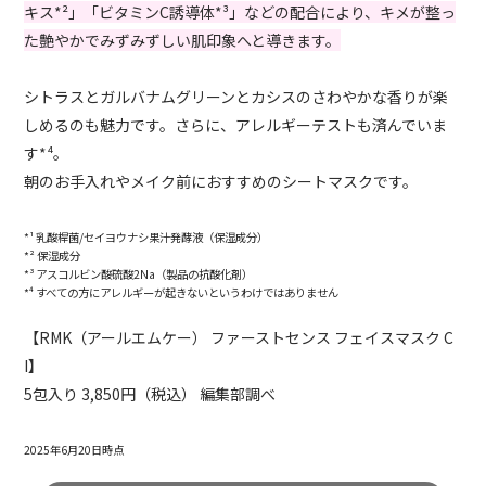
キス*²」「ビタミンC誘導体*³」などの配合により、キメが整っ
た艶やかでみずみずしい肌印象へと導きます。
シトラスとガルバナムグリーンとカシスのさわやかな香りが楽
しめるのも魅力です。さらに、アレルギーテストも済んでいま
す*⁴。
朝のお手入れやメイク前におすすめのシートマスクです。
*¹ 乳酸桿菌/セイヨウナシ果汁発酵液（保湿成分）
*² 保湿成分
*³ アスコルビン酸硫酸2Na（製品の抗酸化剤）
*⁴ すべての方にアレルギーが起きないというわけではありません
【RMK（アールエムケー） ファーストセンス フェイスマスク C
I】
5包入り 3,850円（税込） 編集部調べ
2025年6月20日時点