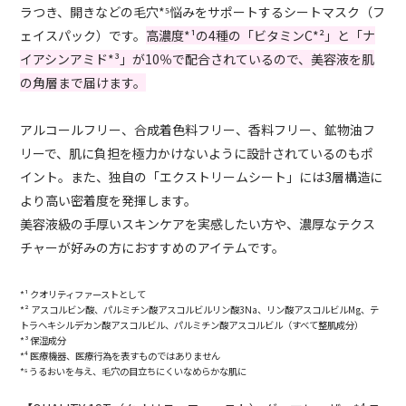
ラつき、開きなどの毛穴*⁵悩みをサポートするシートマスク（フ
ェイスパック）です。
高濃度*¹の4種の「ビタミンC*²」と「ナ
イアシンアミド*³」が10％で配合されているので、美容液を肌
の角層まで届けます。
アルコールフリー、合成着色料フリー、香料フリー、鉱物油フ
リーで、肌に負担を極力かけないように設計されているのもポ
イント。また、独自の「エクストリームシート」には3層構造に
より高い密着度を発揮します。
美容液級の手厚いスキンケアを実感したい方や、濃厚なテクス
チャーが好みの方におすすめのアイテムです。
*¹ クオリティファーストとして
*² アスコルビン酸、パルミチン酸アスコルビルリン酸3Na、リン酸アスコルビルMg、テ
トラヘキシルデカン酸アスコルビル、パルミチン酸アスコルビル（すべて整肌成分）
*³ 保湿成分
*⁴ 医療機器、医療行為を表すものではありません
*⁵ うるおいを与え、毛穴の目立ちにくいなめらかな肌に