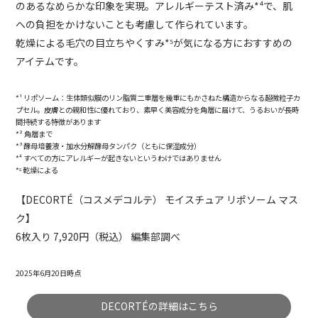
のあるなめらかな印象を実現。アレルギーテスト済み*⁴で、肌
への負担をかけないことも考慮して作られています。
乾燥による毛穴の目立ちやくすみ*⁵が気になる方におすすめの
アイテムです。
*¹ リポソーム：生体類似膜のリン脂質二重層を幾重にもかさねた構造からなる超微粒子カ
プセル。皮膚との親和性に優れており、素早く美容成分を角層に届けて、うるおいが長時
間持続する特徴があります
*² 角層まで
*³ 酵母培養液・加水分解酵母タンパク（ともに保湿成分）
*⁴ すべての方にアレルギーが起きないというわけではありません
*⁵ 乾燥による
【DECORTÉ（コスメデコルテ） モイスチュア リポソーム マス
ク】
6枚入り 7,920円（税込） 編集部調べ
2025年6月20日時点
DECORTÉの詳細はこちら