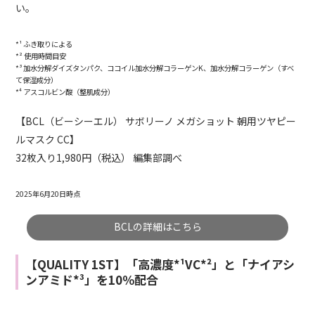
い。
*¹ ふき取りによる
*² 使用時間目安
*³ 加水分解ダイズタンパク、ココイル加水分解コラーゲンK、加水分解コラーゲン（すべ
て保湿成分）
*⁴ アスコルビン酸（整肌成分）
【BCL（ビーシーエル） サボリーノ メガショット 朝用ツヤピー
ルマスク CC】
32枚入り1,980円（税込） 編集部調べ
2025年6月20日時点
BCLの詳細はこちら
【QUALITY 1ST】「高濃度*¹VC*²」と「ナイアシ
ンアミド*³」を10％配合