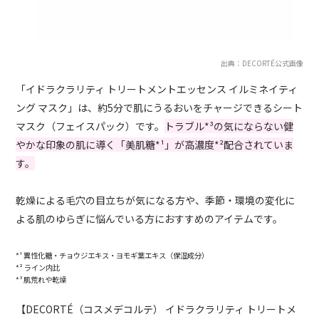
出典：DECORTÉ公式画像
「イドラクラリティ トリートメントエッセンス イルミネイティ
ング マスク」は、約5分で肌にうるおいをチャージできるシート
マスク（フェイスパック）です。
トラブル*³の気にならない健
やかな印象の肌に導く「美肌糖*¹」が高濃度*²配合されていま
す。
乾燥による毛穴の目立ちが気になる方や、季節・環境の変化に
よる肌のゆらぎに悩んでいる方におすすめのアイテムです。
*¹ 異性化糖・チョウジエキス・ヨモギ葉エキス（保湿成分）
*² ライン内比
*³ 肌荒れや乾燥
【DECORTÉ（コスメデコルテ） イドラクラリティ トリートメ