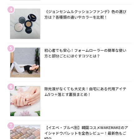
4
《ジョンセンムルクッションファンデ》色の選び
方は？各種類の違いやカラーを比較！
5
初心者でも安心！フォームローラーの簡単な使い
方と部分ごとにほぐすコツとは？
6
除光液がなくても大丈夫！自宅にある代用アイテ
ム5つ＋落とす裏技まとめ！
7
【イエベ・ブルベ別】韓国コスメWAKEMAKEのア
イシャドウパレットを全色レビュー！最新色もご
紹介