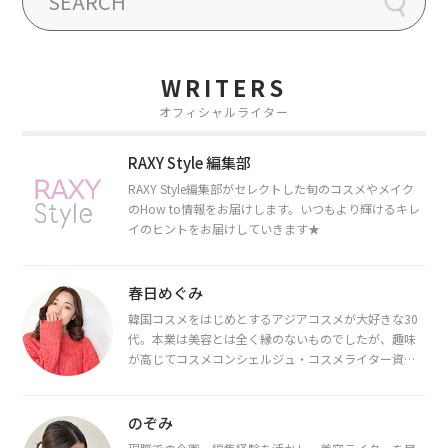
WRITERS
オフィシャルライター
RAXY Style 編集部
RAXY Style編集部がセレクトした旬のコスメやメイク
のHow to情報をお届けします。いつもより輝けるキレ
イのヒントをお届けしていきます★
春日めぐみ
韓国コスメをはじめとするアジアコスメが大好きな30
代。本業は美容とは全く縁のないものでしたが、趣味
が高じてコスメコンシェルジュ・コスメライター資格
を取得し、現在は韓国コスメライターとして活動中。
都内で16タイプパーソナルカラー診断・顔タイプ診
断・骨格診断によるイメージコンサルティングも行っ
のぞみ
ています。