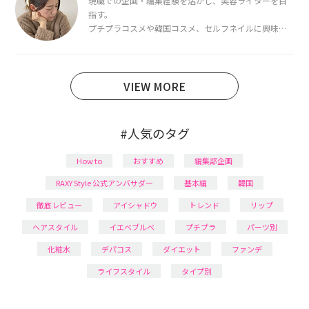
現職での企画・編集経験を活かし、美容ライターを目
指す。
プチプラコスメや韓国コスメ、セルフネイルに興味が
あり、美容系SNSや動画で最新情報をチェック。家事や
育児の合間に取り入れられる時短美容テクも実践中。
日本化粧品検定1級保有。
VIEW MORE
#人気のタグ
How to
おすすめ
編集部企画
RAXY Style 公式アンバサダー
基本編
韓国
徹底レビュー
アイシャドウ
トレンド
リップ
ヘアスタイル
イエベブルベ
プチプラ
パーツ別
化粧水
デパコス
ダイエット
ファンデ
ライフスタイル
タイプ別