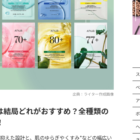
ス
ベ
出典：ライター作成画像
ア
は結局どれがおすすめ？全種類の
ボ
！
ヘ
力抑えた設計と、肌のゆらぎやくすみ*などの幅広い
ネ