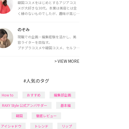
韓国コスメをはじめとするアジアコス
メが大好きな30代。本業は美容とは全
く縁のないものでしたが、趣味が高じ
てコスメコンシェルジュ・コスメライ
ター資格を取得し、現在は韓国コスメ
のぞみ
ライターとして活動中。
都内で16タイプパーソナルカラー診
現職での企画・編集経験を活かし、美
断・顔タイプ診断・骨格診断によるイ
容ライターを目指す。
メージコンサルティングも行っていま
プチプラコスメや韓国コスメ、セルフ
す。
ネイルに興味があり、美容系SNSや動画
で最新情報をチェック。家事や育児の合
>
VIEW MORE
間に取り入れられる時短美容テクも実
践中。日本化粧品検定1級保有。
#人気のタグ
How to
おすすめ
編集部企画
RAXY Style 公式アンバサダー
基本編
韓国
徹底レビュー
アイシャドウ
トレンド
リップ