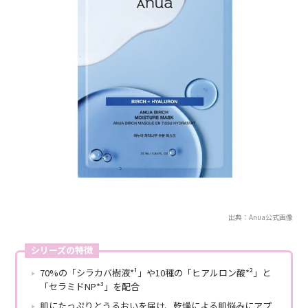
出典：Anua公式画像
シリーズの特徴
70%の「シラカバ樹液*¹」や10種の「ヒアルロン酸*²」と
「セラミドNP*³」を配合
肌にたっぷりとうるおいを届け、乾燥による肌悩みにアプ