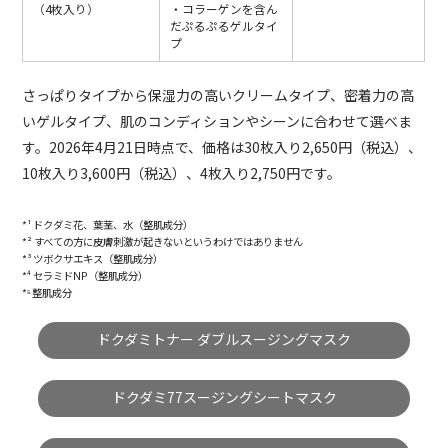
（4枚入り）
・コラーゲンを含ん
だぷるぷるゲルタイ
プ
さっぱりタイプから保湿力の高いクリームタイプ、密着力の高
いゲルタイプ、肌のコンディションやシーンに合わせて選べま
す。2026年4月21日時点で、価格は30枚入り2,650円（税込）、
10枚入り3,600円（税込）、4枚入り2,750円です。
*¹ ドクダミ花、葉茎、水（整肌成分）
*² すべての方に皮膚刺激が起きないというわけではありません
*³ ツボクサエキス（整肌成分）
*⁴ セラミドNP（整肌成分）
*⁵ 整肌成分
ドクダミトナー ダブルスージングマスク
ドクダミ77スージングシートマスク