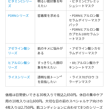
ビタミンCシリー
明るい肌印象を叶
・ビタミンCブレミッ
ズ
えたい
シュシートマスク
PDRNシリーズ
密着度を求める
・PDRNヒアルロン酸
セラムデイリーマスク
パック
・PDRNヒアルロン酸
カプセル100セラムシ
ートマスク
アゼライン酸シ
肌のキメに悩みが
・アゼライン酸シカセ
リーズ
ある
ラムデイリーマスク
ヒアルロン酸シ
すっきりした顔印
・8ヒアルロン酸カテ
リーズ
象を叶えたい
キンシートマスク
ライスシリーズ
透明な肌トーン*³
・ライス70グロウ コ
を目指したい
ラーゲンマスク
価格は日常使いできる30枚入りで税込2,650円。休日の集中ケア
用の10枚入りは3,600円。大切な日の前のスペシャルケア向けの
4枚入りは2,750円。肌コンディションに合わせて8つのシリーズ