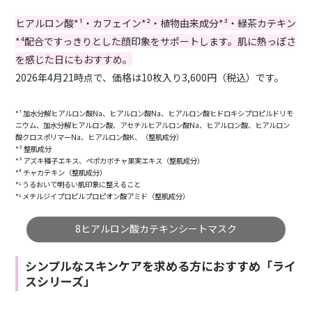
ヒアルロン酸*¹・カフェイン*²・植物由来成分*³・緑茶カテキン
*⁴配合ですっきりとした顔印象をサポートします。肌に熱っぽさ
を感じた日にもおすすめ。
2026年4月21時点で、価格は10枚入り3,600円（税込）です。
*¹ 加水分解ヒアルロン酸Na、ヒアルロン酸Na、ヒアルロン酸ヒドロキシプロピルドリモ
ニウム、加水分解ヒアルロン酸、アセチルヒアルロン酸Na、ヒアルロン酸、ヒアルロン
酸クロスポリマーNa、ヒアルロン酸K、（整肌成分）
*² 整肌成分
*³ アズキ種子エキス、ペポカボチャ果実エキス（整肌成分）
*⁴ チャカテキン（整肌成分）
*⁵ うるおいで明るい肌印象に整えること
*⁶ メチルジイプロピルプロピオン酸アミド（整肌成分）
8ヒアルロン酸カテキンシートマスク
シンプルなスキンケアを求める方におすすめ「ライ
スシリーズ」