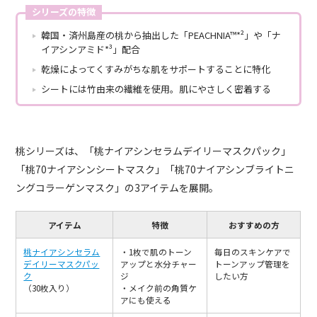
シリーズの特徴
韓国・済州島産の桃から抽出した「PEACHNIA™*²」や「ナ
イアシンアミド*³」配合
乾燥によってくすみがちな肌をサポートすることに特化
シートには竹由来の繊維を使用。肌にやさしく密着する
桃シリーズは、「桃ナイアシンセラムデイリーマスクパック」
「桃70ナイアシンシートマスク」「桃70ナイアシンブライトニ
ングコラーゲンマスク」の3アイテムを展開。
アイテム
特徴
おすすめの方
桃ナイアシンセラム
・1枚で肌のトーン
毎日のスキンケアで
デイリーマスクパッ
アップと水分チャー
トーンアップ管理を
ク
ジ
したい方
（30枚入り）
・メイク前の角質ケ
アにも使える