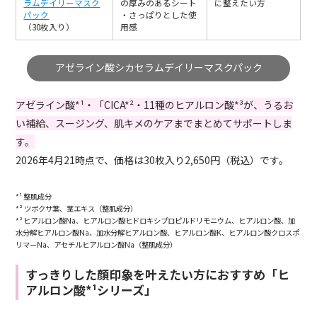
ラムデイリーマスク
の厚みのあるシート
に整えたい方
パック
・さっぱりとした使
（30枚入り）
用感
アゼライン酸シカセラムデイリーマスクパック
アゼライン酸*¹・「CICA*²・11種のヒアルロン酸*³が、うるお
い補給、スージング、肌キメのケアまでまとめてサポートしま
す。
2026年4月21時点で、価格は30枚入り2,650円（税込）です。
*¹ 整肌成分
*² ツボクサ葉、茎エキス（整肌成分）
*³ ヒアルロン酸Na、ヒアルロン酸ヒドロキシプロピルドリモニウム、ヒアルロン酸、加
水分解ヒアルロン酸Na、加水分解ヒアルロン酸、ヒアルロン酸K、ヒアルロン酸クロスポ
リマーNa、アセチルヒアルロン酸Na（整肌成分）
すっきりした顔印象を叶えたい方におすすめ「ヒ
アルロン酸*¹シリーズ」