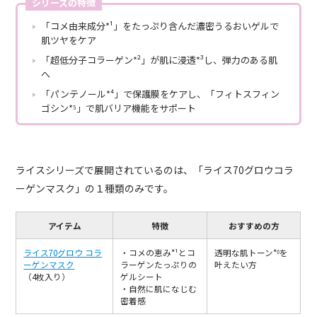
シリーズの特徴
「コメ由来成分*¹」をたっぷり含んだ濃密うるおいゲルで
肌ツヤをケア
「超低分子コラーゲン*²」が肌に浸透*³し、弾力のある肌
へ
「パンテノール*⁴」で保護膜をケアし、「フィトスフィン
ゴシン*⁵」で肌バリア機能をサポート
ライスシリーズで展開されているのは、「ライス70グロウコラ
ーゲンマスク」の１種類のみです。
アイテム
特徴
おすすめの方
ライス70グロウ コラ
・コメの恵み*¹とコ
透明な肌トーン*⁶を
ーゲンマスク
ラーゲンたっぷりの
叶えたい方
（4枚入り）
ゲルシート
・自然に肌になじむ
密着感