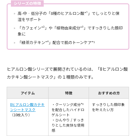
シリーズの特徴
高-中‐低分子の「8種のヒアルロン酸*¹」でしっとりと保
湿をサポート
「カフェイン*²」や「植物由来成分*³」ですっきりした顔印
象に
「緑茶カテキン*⁴」配合で肌のトーンケア*⁵
ヒアルロン酸シリーズで展開されているのは、「8ヒアルロン酸
カテキン酸シートマスク」の１種類のみです。
アイテム
特徴
おすすめの方
8ヒアルロン酸カテキ
・クーリング成分*⁶
すっきりした顔印象
ンシートマスク
を配合したハイドロ
を叶えたい方
（10枚入り）
ゲルシート
・ひんやり / すっき
りとした爽快な使用
感