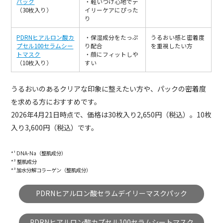
パック
・軽いつけ心地でデ
（30枚入り）
イリーケアにぴった
り
PDRNヒアルロン酸カ
・保湿成分をたっぷ
うるおい感と密着度
プセル100セラムシー
り配合
を重視したい方
トマスク
・顔にフィットしや
（10枚入り）
すい
うるおいのあるクリアな印象に整えたい方や、パックの密着度
を求める方におすすめです。
2026年4月21日時点で、価格は30枚入り2,650円（税込）。10枚
入り3,600円（税込）です。
*¹ DNA-Na（整肌成分）
*² 整肌成分
*³ 加水分解コラーゲン（整肌成分）
PDRNヒアルロン酸セラムデイリーマスクパック
PDRNヒアルロン酸カプセル100セラムシートマスク