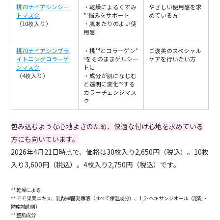
桃70ナイアシンシー
・乾燥によるくすみ
やさしい使用感を求
トマスク
*¹悩みをサポート
めている方
（10枚入り）
・肌あたりのよい使
用感
桃70ナイアシンブラ
・桃*⁴とコラーゲン*
ご褒美のスペシャル
イトニングコラーゲ
⁵をそのままゲルシー
ケアを行いたい方
ンマスク
トに
（4枚入り）
・成分が肌になじむ
と透明に変化*⁶する
カラーチェンジマス
ク
包み込むような心地よさのため、快適な付け心地を求めている
方にも向いています。
2026年4月21日時点で、価格は30枚入り2,650円（税込）。10枚
入り3,600円（税込）。4枚入り2,750円（税込）です。
*¹ 乾燥による
*² モモ果実エキス、乳酸桿菌発酵液（すべて保湿成分）、1,2-ヘキサンジオール（溶剤・
防腐補助剤）
*³ 整肌成分