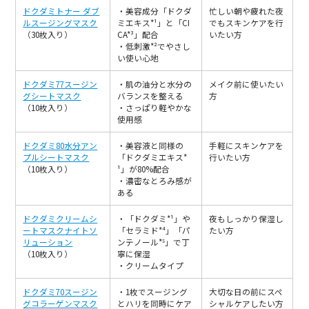
ドクダミトナー ダブ
・美容成分「ドクダ
忙しい朝や疲れた夜
ルスージングマスク
ミエキス*¹」と「CI
でもスキンケアを行
（30枚入り）
CA*³」配合
いたい方
・低刺激*²でやさし
い使い心地
ドクダミ77スージン
・肌の油分と水分の
メイク前に使いたい
グシートマスク
バランスを整える
方
（10枚入り）
・さっぱり軽やかな
使用感
ドクダミ80水分アン
・美容液と同様の
手軽にスキンケアを
プルシートマスク
「ドクダミエキス*
行いたい方
（10枚入り）
¹」が80%配合
・濃密なとろみ感が
ある
ドクダミクリームシ
・「ドクダミ*¹」や
夜もしっかり保湿し
ートマスクナイトソ
「セラミド*⁴」「パ
たい方
リューション
ンテノール*⁵」で丁
（10枚入り）
寧に保湿
・クリームタイプ
ドクダミ70スージン
・1枚でスージング
大切な日の前にスペ
グコラーゲンマスク
とハリを同時にケア
シャルケアしたい方