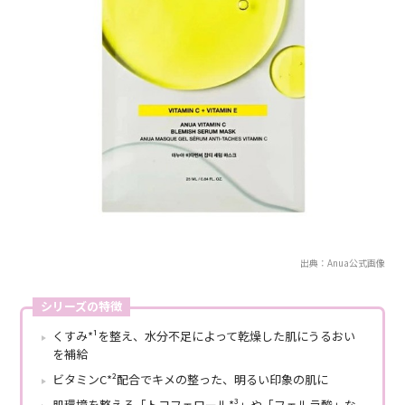
出典：Anua公式画像
シリーズの特徴
くすみ*¹を整え、水分不足によって乾燥した肌にうるおい
を補給
ビタミンC*²配合でキメの整った、明るい印象の肌に
肌環境を整える「トコフェロール*³」や「フェルラ酸」な