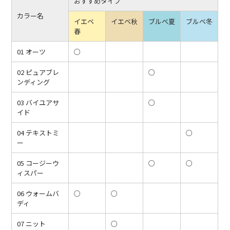
おすすめタイプ
カラー名
イエベ
イエベ秋
ブルベ夏
ブルベ冬
春
01 オーツ
○
02 ピュアブレ
○
ンディング
03 バイユアサ
○
イド
04 テキストミ
○
ー
05 コージーウ
○
○
ィスパー
06 ウォームバ
○
○
ディ
07 ニット
○