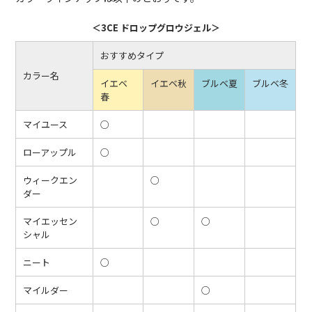
＜3CE ドロップグロウジェル＞
おすすめタイプ
カラー名
イエベ
イエベ秋
ブルベ夏
ブルベ冬
春
マイユース
○
ローアップル
○
ウィークエン
○
ダー
マイエッセン
○
○
シャル
ニート
○
マイルダー
○