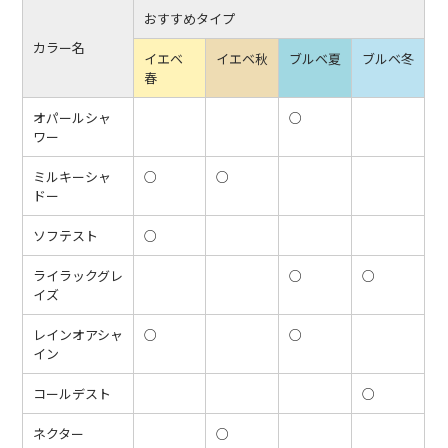
おすすめタイプ
カラー名
イエベ
イエベ秋
ブルベ夏
ブルベ冬
春
オパールシャ
○
ワー
ミルキーシャ
○
○
ドー
ソフテスト
○
ライラックグレ
○
○
イズ
レインオアシャ
○
○
イン
コールデスト
○
ネクター
○