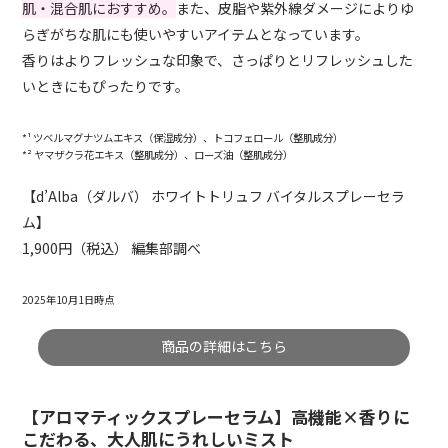
肌・混合肌におすすめ。
また、皮脂や紫外線ダメージによりゆ
らぎがちな肌にも使いやすいアイテムとなっています。
香りはよりフレッシュな印象で、さっぱりとリフレッシュした
いときにもぴったりです。
*¹ ツベルマグナツムエキス（保湿成分）、トコフェロール（整肌成分）
*² ヤマザクラ花エキス（整肌成分）、ローズ油（整肌成分）
【d’Alba（ダルバ） ホワイトトリュフ バイタルスプレーセラ
ム】
1,900円（税込） 編集部調べ
2025年10月1日時点
商品の詳細はこちら
【アロマティックスプレーセラム】高機能×香りに
こだわる、大人肌にうれしいミスト