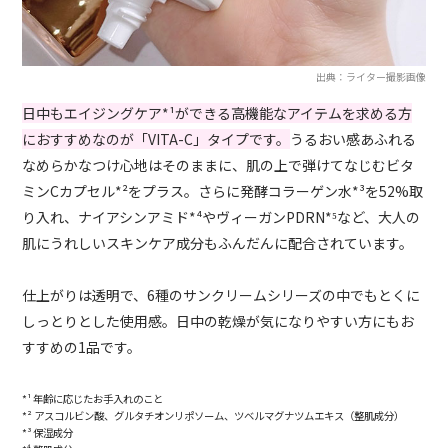
出典：ライター撮影画像
日中もエイジングケア*¹ができる高機能なアイテムを求める方
におすすめなのが「VITA-C」タイプです。
うるおい感あふれる
なめらかなつけ心地はそのままに、肌の上で弾けてなじむビタ
ミンCカプセル*²をプラス。さらに発酵コラーゲン水*³を52%取
り入れ、ナイアシンアミド*⁴やヴィーガンPDRN*⁵など、大人の
肌にうれしいスキンケア成分もふんだんに配合されています。
仕上がりは透明で、6種のサンクリームシリーズの中でもとくに
しっとりとした使用感。日中の乾燥が気になりやすい方にもお
すすめの1品です。
*¹ 年齢に応じたお手入れのこと
*² アスコルビン酸、グルタチオンリポソーム、ツベルマグナツムエキス（整肌成分）
*³ 保湿成分