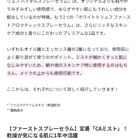
リュフ バイタルスプレーセラム」は、オリジナルよりも軽やか
でみずみずしい使用感で、ゆらぎやすい肌にもうれしい成分を
配合しているのが特徴。もう1つの「ホワイトトリュフ ファース
トアロマティックスプレーセラム」は、さらにリッチなスキン
ケア成分と香りにこだわったプレミアムな1品です。
いずれもオイル層とエッセンス層の2層になっており、使用前に
よく振り混ぜて使うのがポイント。
ミストが細かくすっと肌に
なじみやすいため、朝や夜のスキンケア時に使用するのはもち
ろん、メイクの上からも使用可能です。
ここからは、それぞれについて詳しく紹介していきます！
*¹ ツベルマグナツムエキス（保湿成分）
*² 整肌成分
【ファーストスプレーセラム】定番「CAミスト」！
乾燥が気になる肌に1年中活躍