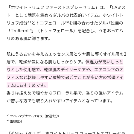
「ホワイトトリュフ ファーストスプレーセラム」は、「CAミス
ト」として話題を集めるダルバの代表的アイテム。ホワイトト
リュフ成分*¹とトコフェロール*²を組み合わせたダルバ独自の
「Trufferol™️」（トリュフェロール）を配合し、うるおってハ
リのある肌に導きます。
肌にうるおいを与えるエッセンス層とツヤ肌に導くオイル層の2
層で、乾燥が気になる肌もしっかりケア。
保湿力が高いしっと
りとした使用感で、乾燥肌のデイリーケアや、エアコン下のオ
フィスなど乾燥しやすい環境で過ごすことが多い方の常備アイ
テムにおすすめです。
香りは控えめで穏やかなフローラル系で、香りの強いアイテム
が苦手な方でも取り入れやすいアイテムとなっています。
*¹ ツベルマグナツムエキス（保湿成分）
*² 整肌成分
【d’Alba（ダルバ） ホワイトトリュフ ファーストスプレーセラ