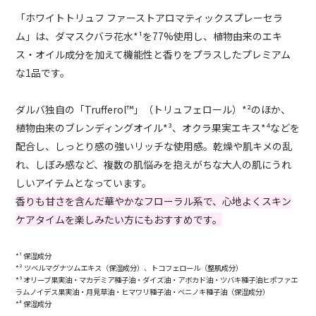
「ホワイトトリュフ ファーストアロマティックスプレーセラ
ム」は、ダマスクバラ花水*¹を77%使用し、植物由来のエキ
ス・オイル成分を加えて機能性と香りをプラスしたプレミアム
な1品です。
ダルバ独自の「Trufferol™️」（トリュフェロール）*²のほか、
植物由来のブレンディングオイル*³、オクラ果実エキス*⁴などを
配合し、しっとり感の強いリッチな使用感。乾燥や肌キメの乱
れ、しぼみ感など、複数の肌悩みを抱えがちな大人の肌にうれ
しいアイテムとなっています。
香りも甘さを含んだ華やかなフローラル系で、心地よくスキン
ケアタイムを楽しみたい方にもおすすめです。
*¹ 保湿成分
*² ツベルマグナツムエキス（保湿成分）、トコフェロール（整肌成分）
*³ オリーブ果実油・マカデミア種子油・ダイズ油・アボカド油・ツバキ種子油ヒポファエ
ラムノイデス果実油・月見草油・ヒマワリ種子油・ベニノキ種子油（保湿成分）
*⁴ 保湿成分