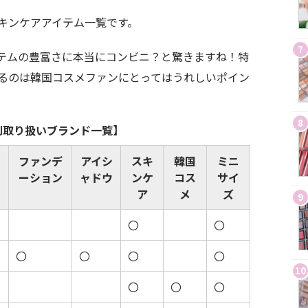
キンケアアイテム一覧です。
7
テムの豊富さに本当にコンビニ？と驚きますね！特
るのは韓国コスメファンにとってはうれしいポイン
8
別取り扱いブランド一覧】
ファンデ
アイシ
スキ
韓国
ミニ
ーション
ャドウ
ンケ
コス
サイ
ア
メ
ズ
9
〇
〇
〇
〇
〇
〇
10
〇
〇
〇