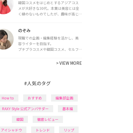
韓国コスメをはじめとするアジアコス
メが大好きな30代。本業は美容とは全
く縁のないものでしたが、趣味が高じ
てコスメコンシェルジュ・コスメライ
ター資格を取得し、現在は韓国コスメ
のぞみ
ライターとして活動中。
都内で16タイプパーソナルカラー診
現職での企画・編集経験を活かし、美
断・顔タイプ診断・骨格診断によるイ
容ライターを目指す。
メージコンサルティングも行っていま
プチプラコスメや韓国コスメ、セルフ
す。
ネイルに興味があり、美容系SNSや動画
で最新情報をチェック。家事や育児の合
>
VIEW MORE
間に取り入れられる時短美容テクも実
践中。日本化粧品検定1級保有。
#人気のタグ
How to
おすすめ
編集部企画
RAXY Style 公式アンバサダー
基本編
韓国
徹底レビュー
アイシャドウ
トレンド
リップ