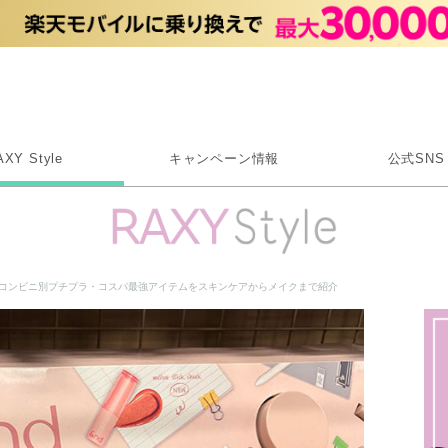
Rakuten RAXY
AXY Style
キャンペーン情報
公式SNS
X
Instagram
LINE
！コンビニ別プチプラ・コスパ最強アイテムをスキンケアからメイクまで紹介
Rakuten Link