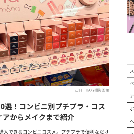
ス
ベ
出典：RAXY撮影画像
ア
10選！コンビニ別プチプラ・コス
ボ
ケアからメイクまで紹介
ヘ
購入できるコンビニコスメ。プチプラで便利なだけ
ネ