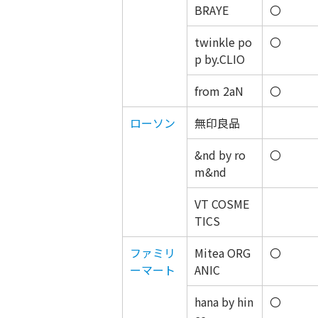
BRAYE
〇
twinkle po
〇
p by.CLIO
from 2aN
〇
ローソン
無印良品
&nd by ro
〇
m&nd
VT COSME
TICS
ファミリ
Mitea ORG
〇
ーマート
ANIC
hana by hin
〇