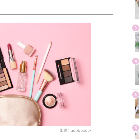
3
4
5
6
出典：adobestock