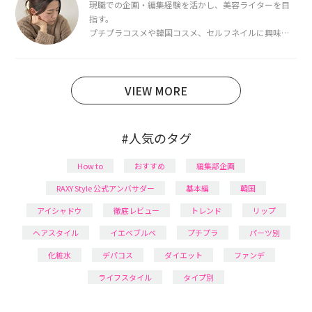
現職での企画・編集経験を活かし、美容ライターを目
指す。
プチプラコスメや韓国コスメ、セルフネイルに興味が
あり、美容系SNSや動画で最新情報をチェック。家事や
育児の合間に取り入れられる時短美容テクも実践中。
日本化粧品検定1級保有。
VIEW MORE
#人気のタグ
How to
おすすめ
編集部企画
RAXY Style 公式アンバサダー
基本編
韓国
アイシャドウ
徹底レビュー
トレンド
リップ
ヘアスタイル
イエベブルベ
プチプラ
パーツ別
化粧水
デパコス
ダイエット
ファンデ
ライフスタイル
タイプ別