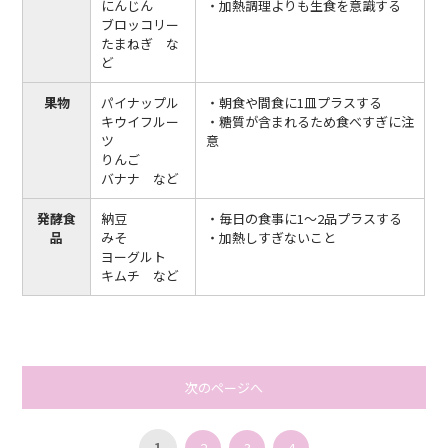
にんじん
・加熱調理よりも生食を意識する
ブロッコリー
たまねぎ な
ど
果物
パイナップル
・朝食や間食に1皿プラスする
キウイフルー
・糖質が含まれるため食べすぎに注
ツ
意
りんご
バナナ など
発酵食
納豆
・毎日の食事に1～2品プラスする
品
みそ
・加熱しすぎないこと
ヨーグルト
キムチ など
次のページへ
1
2
3
4