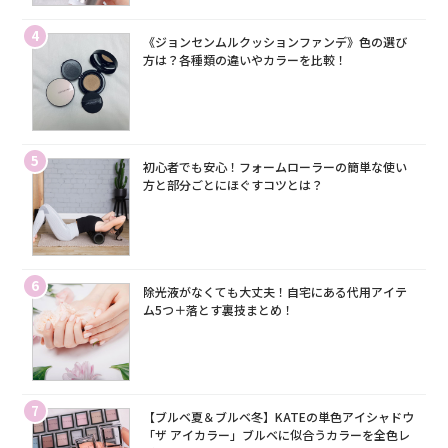
4
《ジョンセンムルクッションファンデ》色の選び
方は？各種類の違いやカラーを比較！
5
初心者でも安心！フォームローラーの簡単な使い
方と部分ごとにほぐすコツとは？
6
除光液がなくても大丈夫！自宅にある代用アイテ
ム5つ＋落とす裏技まとめ！
7
【ブルベ夏＆ブルベ冬】KATEの単色アイシャドウ
「ザ アイカラー」ブルベに似合うカラーを全色レ