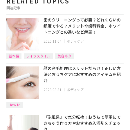
RELATED TOPICS
関連記事
歯のクリーニングって必要？どれくらいの
頻度でやる？メリットや歯科料金、ホワイ
トニングとの違いなど解説！
2025.11.04
｜
ボディケア
基本編
ライフスタイル
美容ネタ
顔の産毛処理はメリットだらけ！正しい方
法とおうちケアにおすすめのアイテムを紹
介
2023.03.31
｜
ボディケア
How to
『泡風呂』で気分転換！おうちで簡単にで
きちゃう作り方やおすすめ入浴剤をチェッ
ク