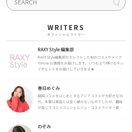
WRITERS
オフィシャルライター
RAXY Style 編集部
RAXY Style編集部がセレクトした旬のコスメやメイク
のHow to情報をお届けします。いつもより輝けるキレ
イのヒントをお届けしていきます★
春日めぐみ
韓国コスメをはじめとするアジアコスメが大好きな30
代。本業は美容とは全く縁のないものでしたが、趣味
が高じてコスメコンシェルジュ・コスメライター資格
を取得し、現在は韓国コスメライターとして活動中。
都内で16タイプパーソナルカラー診断・顔タイプ診
断・骨格診断によるイメージコンサルティングも行っ
のぞみ
ています。