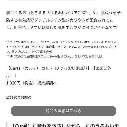
肌にうるおいを与える「うるおいバリアCPX*¹」や、肌荒れを予
防する有効成分グリチルリチン酸ジカリウムが配合されてお
り、肌荒れしやすい乾燥した肌をすこやかに保つアイテムです。
*¹ グリセリルグルコシド、グリセリル-N-（2-メタクリロイルオキシエチル）カルバメー
ト・メタクリル酸ステアリル共重合体、セリン、テアニン、アセチルヒドロキシプロリ
ン、濃グリセリン（すべて保湿成分）
*² すべての方に皮膚刺激やアレルギーが起きないというわけではありません
【Carté（カルテ） カルテHD うるおい泡洗顔料［医薬部外
品］】
1,320円（税込） 編集部調べ
2026年2月4日時点
商品の詳細はこちら
【Curél】肌荒れを予防しながら、肌のうるおいを