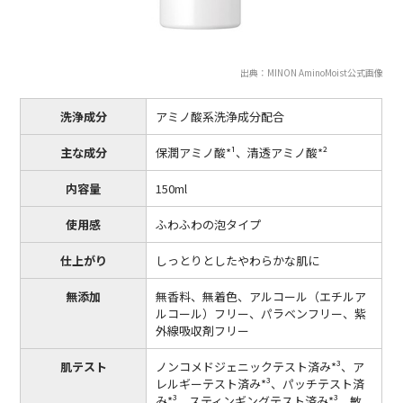
出典：MINON AminoMoist公式画像
洗浄成分
アミノ酸系洗浄成分配合
主な成分
保潤アミノ酸*¹、清透アミノ酸*²
内容量
150ml
使用感
ふわふわの泡タイプ
仕上がり
しっとりとしたやわらかな肌に
無添加
無香料、無着色、アルコール（エチルア
ルコール）フリー、パラベンフリー、紫
外線吸収剤フリー
肌テスト
ノンコメドジェニックテスト済み*³、ア
レルギーテスト済み*³、パッチテスト済
み*³、スティンギングテスト済み*³、敏