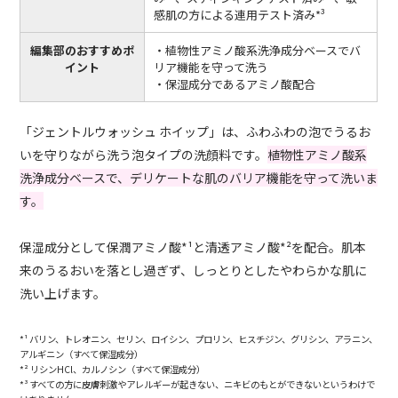
感肌の方による連用テスト済み*³
編集部のおすすめポ
・植物性アミノ酸系洗浄成分ベースでバ
イント
リア機能を守って洗う
・保湿成分であるアミノ酸配合
「ジェントルウォッシュ ホイップ」は、ふわふわの泡でうるお
いを守りながら洗う泡タイプの洗顔料です。
植物性アミノ酸系
洗浄成分ベースで、デリケートな肌のバリア機能を守って洗いま
す。
保湿成分として保潤アミノ酸*¹と清透アミノ酸*²を配合。肌本
来のうるおいを落とし過ぎず、しっとりとしたやわらかな肌に
洗い上げます。
*¹ バリン、トレオニン、セリン、ロイシン、プロリン、ヒスチジン、グリシン、アラニン、
アルギニン（すべて保湿成分）
*² リシンHCl、カルノシン（すべて保湿成分）
*³ すべての方に皮膚刺激やアレルギーが起きない、ニキビのもとができないというわけで