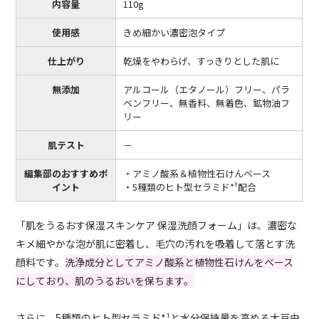
内容量
110g
使用感
きめ細かい濃密泡タイプ
仕上がり
乾燥をやわらげ、すっきりとした肌に
無添加
アルコール（エタノール）フリー、パラ
ベンフリー、無香料、無着色、鉱物油フ
リー
肌テスト
－
編集部のおすすめポ
・アミノ酸系＆植物性石けんベース
イント
・5種類のヒト型セラミド*¹配合
「肌をうるおす保湿スキンケア 保湿洗顔フォーム」は、濃密な
キメ細やかな泡が肌に密着し、毛穴の汚れを吸着して落とす洗
顔料です。
洗浄成分としてアミノ酸系と植物性石けんをベース
にしており、肌のうるおいを保ちます。
さらに、5種類のヒト型セラミド*¹と水分保持量を高める大豆由