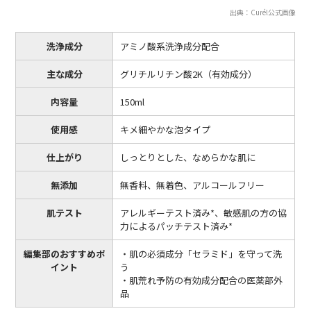
出典：Curél公式画像
洗浄成分
アミノ酸系洗浄成分配合
主な成分
グリチルリチン酸2K（有効成分）
内容量
150ml
使用感
キメ細やかな泡タイプ
仕上がり
しっとりとした、なめらかな肌に
無添加
無香料、無着色、アルコールフリー
肌テスト
アレルギーテスト済み*、敏感肌の方の協
力によるパッチテスト済み*
編集部のおすすめポ
・肌の必須成分「セラミド」を守って洗
イント
う
・肌荒れ予防の有効成分配合の医薬部外
品