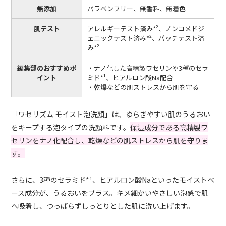
無添加
パラベンフリー、無香料、無着色
肌テスト
アレルギーテスト済み*²、ノンコメドジ
ェニックテスト済み*²、パッチテスト済
み*²
編集部のおすすめポ
・ナノ化した高精製ワセリンや3種のセラ
イント
ミド*¹、ヒアルロン酸Na配合
・乾燥などの肌ストレスから肌を守る
「ワセリズム モイスト泡洗顔」は、ゆらぎやすい肌のうるおい
をキープする泡タイプの洗顔料です。
保湿成分である高精製ワ
セリンをナノ化配合し、乾燥などの肌ストレスから肌を守りま
す。
さらに、3種のセラミド*¹、ヒアルロン酸Naといったモイストベ
ース成分が、うるおいをプラス。キメ細かいやさしい泡感で肌
へ吸着し、つっぱらずしっとりとした肌に洗い上げます。