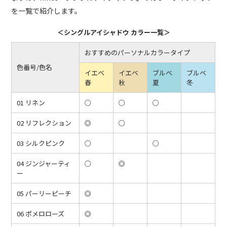
を一覧で紹介します。
＜シングルアイシャドウ カラー一覧＞
おすすめのパーソナルカラータイプ
色番号/色名
イエベ
イエベ
ブルベ
ブルベ
春
秋
夏
冬
01 リネン
○
○
○
02 リフレクション
◎
○
03 シルクピンク
○
○
04 ジンジャーティ
○
◎
ー
05 パーリーピーチ
◎
06 ポメロローズ
◎