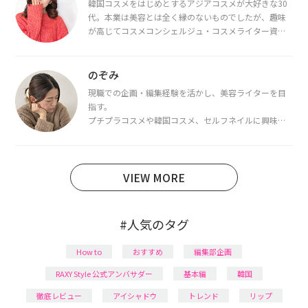
韓国コスメをはじめとするアジアコスメが大好きな30
代。本業は美容とは全く縁のないものでしたが、趣味
が高じてコスメコンシェルジュ・コスメライター資格
を取得し、現在は韓国コスメライターとして活動中。
都内で16タイプパーソナルカラー診断・顔タイプ診
断・骨格診断によるイメージコンサルティングも行っ
のぞみ
ています。
現職での企画・編集経験を活かし、美容ライターを目
指す。
プチプラコスメや韓国コスメ、セルフネイルに興味が
あり、美容系SNSや動画で最新情報をチェック。家事や
育児の合間に取り入れられる時短美容テクも実践中。
日本化粧品検定1級保有。
VIEW MORE
#人気のタグ
How to
おすすめ
編集部企画
RAXY Style 公式アンバサダー
基本編
韓国
徹底レビュー
アイシャドウ
トレンド
リップ