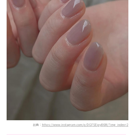
出典：
https://www.instagram.com/p/DGFSEipy86M/?img_index=2