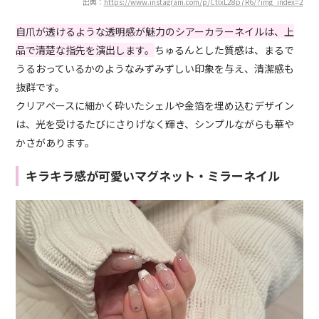
出典：
https://www.instagram.com/p/CtlxL28p7R6/?img_index=2
自爪が透けるような透明感が魅力のシアーカラーネイルは、上
品で清楚な指先を演出します。
ちゅるんとした質感は、まるで
うるおっているかのようなみずみずしい印象を与え、清潔感も
抜群です。
クリアベースに細かく砕いたシェルや金箔を埋め込むデザイン
は、光を受けるたびにさりげなく輝き、シンプルながらも華や
かさがあります。
キラキラ感が可愛いマグネット・ミラーネイル