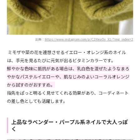
出典：
https://www.instagram.com/p/C2XIeaOx_X1/?img_index=2
ミモザや菜の花を連想させるイエロー・オレンジ系のネイル
は、手元を見るたびに元気が出るビタミンカラーです。
鮮やかな色味に抵抗がある場合は、乳白色を混ぜたようなまろ
やかなパステルイエローや、肌なじみのよいコーラルオレンジ
から試すのがおすすめ。
指先をぱっと明るく見せてくれる効果があり、コーディネート
の差し色としても活躍します。
上品なラベンダー・パープル系ネイルで大人っぽ
く