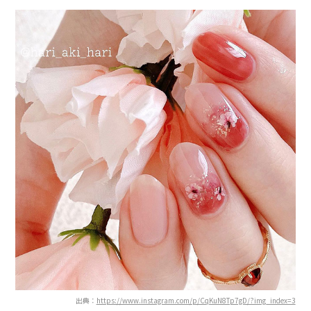
出典：
https://www.instagram.com/p/CqKuN8Tp7gD/?img_index=3