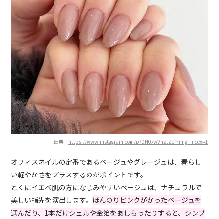
出典：
https://www.instagram.com/p/DH0xwVhztZe/?img_index=1
オフィスネイルの定番であるベージュやグレージュは、春らし
い軽やかさをプラスするのがポイントです。
とくにイエベ肌の方になじみやすいベージュは、ナチュラルで
美しい指先を演出します。
ほんのりピンクがかったベージュを
選んだり、1本だけシェルや金箔をあしらったりすると、シンプ