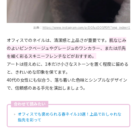
出典：
https://www.instagram.com/p/DGfuzDOSP0P/?img_index=1
オフィスでのネイルは、清潔感と上品さが重要です。
肌なじみ
のよいピンクベージュやグレージュのワンカラー、または爪先
を細く彩るスキニーフレンチなどがおすすめ。
アートは控えめに、1本だけ小さなストーンを置く程度に留める
と、きれいめな印象を保てます。
40代の女性にも似合う、落ち着いた色味とシンプルなデザイン
で、信頼感のある手元を演出しましょう。
合わせて読みたい
オフィスでも褒められる春ネイル10選！上品でおしゃれな
指先を彩って