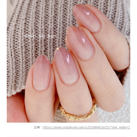
出典：
https://www.instagram.com/p/DJtWkRJJqZ5/?img_index=1