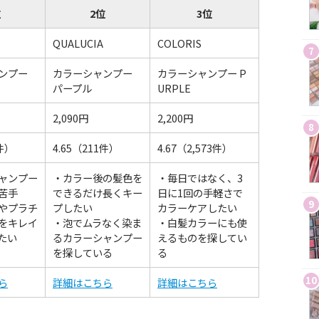
位
2位
3位
QUALUCIA
COLORIS
7
ンプー
カラーシャンプー
カラーシャンプー P
パープル
URPLE
2,090円
2,200円
8
8件）
4.65（211件）
4.67（2,573件）
ャンプー
・カラー後の髪色を
・毎日ではなく、3
苦手
できるだけ長くキー
日に1回の手軽さで
9
やプラチ
プしたい
カラーケアしたい
をキレイ
・泡でムラなく染ま
・白髪カラーにも使
たい
るカラーシャンプー
えるものを探してい
を探している
る
10
ら
詳細はこちら
詳細はこちら