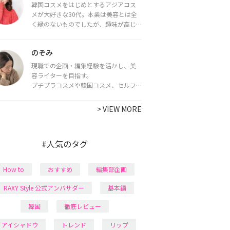
韓国コスメをはじめとするアジアコス
メが大好きな30代。本業は美容とは全
く縁のないものでしたが、趣味が高じ
てコスメコンシェルジュ・コスメライ
ター資格を取得し、現在は韓国コスメ
のぞみ
ライターとして活動中。
都内で16タイプパーソナルカラー診
現職での企画・編集経験を活かし、美
断・顔タイプ診断・骨格診断によるイ
容ライターを目指す。
メージコンサルティングも行っていま
プチプラコスメや韓国コスメ、セルフ
す。
ネイルに興味があり、美容系SNSや動画
で最新情報をチェック。家事や育児の合
>
VIEW MORE
間に取り入れられる時短美容テクも実
践中。日本化粧品検定1級保有。
#人気のタグ
How to
おすすめ
編集部企画
RAXY Style 公式アンバサダー
基本編
韓国
徹底レビュー
アイシャドウ
トレンド
リップ