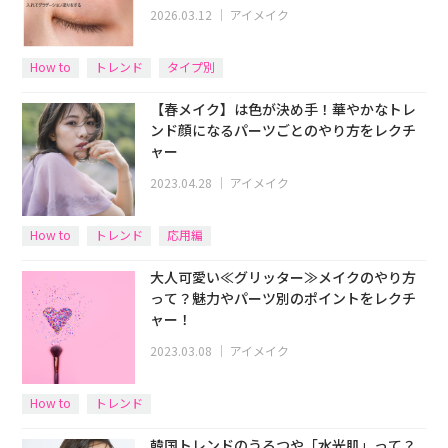
2026.03.12
｜
アイメイク
How to
トレンド
タイプ別
【春メイク】は色が決め手！華やかなトレ
ンド顔になるパーツごとのやり方をレクチ
ャー
2023.04.28
｜
アイメイク
How to
トレンド
応用編
大人可愛い≪グリッター≫メイクのやり方
って？魅力やパーツ別のポイントをレクチ
ャー！
2023.03.08
｜
アイメイク
How to
トレンド
韓国トレンドのうるつや「水光肌」って？