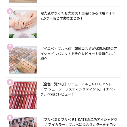
6
除光液がなくても大丈夫！自宅にある代用アイテ
ム5つ＋落とす裏技まとめ！
7
【イエベ・ブルベ別】韓国コスメWAKEMAKEのア
イシャドウパレットを全色レビュー！最新色もご
紹介
8
【全色一覧つき】リニューアルしたロムアンド
「ザ ジューシーラスティングティント」イエベ・
ブルベ別にレビュー！
9
【ブルベ夏＆ブルベ冬】KATEの単色アイシャドウ
「ザ アイカラー」ブルベに似合うカラーを全色レ