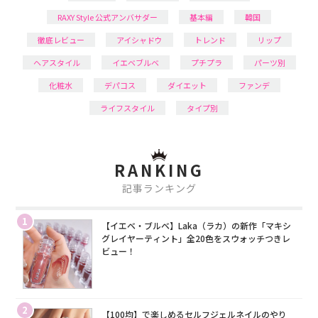
RAXY Style 公式アンバサダー
基本編
韓国
徹底レビュー
アイシャドウ
トレンド
リップ
ヘアスタイル
イエベブルベ
プチプラ
パーツ別
化粧水
デパコス
ダイエット
ファンデ
ライフスタイル
タイプ別
RANKING
記事ランキング
1
【イエベ・ブルベ】Laka（ラカ）の新作「マキシ
グレイヤーティント」全20色をスウォッチつきレ
ビュー！
2
【100均】で楽しめるセルフジェルネイルのやり