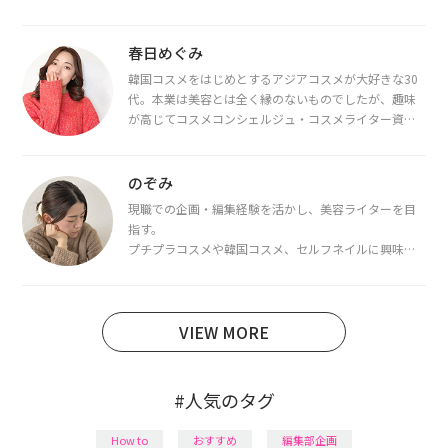
春日めぐみ
韓国コスメをはじめとするアジアコスメが大好きな30
代。本業は美容とは全く縁のないものでしたが、趣味
が高じてコスメコンシェルジュ・コスメライター資格
を取得し、現在は韓国コスメライターとして活動中。
都内で16タイプパーソナルカラー診断・顔タイプ診
断・骨格診断によるイメージコンサルティングも行っ
のぞみ
ています。
現職での企画・編集経験を活かし、美容ライターを目
指す。
プチプラコスメや韓国コスメ、セルフネイルに興味が
あり、美容系SNSや動画で最新情報をチェック。家事や
育児の合間に取り入れられる時短美容テクも実践中。
日本化粧品検定1級保有。
VIEW MORE
#人気のタグ
How to
おすすめ
編集部企画