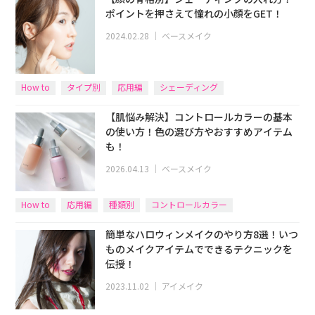
ポイントを押さえて憧れの小顔をGET！
2024.02.28
｜
ベースメイク
How to
タイプ別
応用編
シェーディング
【肌悩み解決】コントロールカラーの基本
の使い方！色の選び方やおすすめアイテム
も！
2026.04.13
｜
ベースメイク
How to
応用編
種類別
コントロールカラー
簡単なハロウィンメイクのやり方8選！いつ
ものメイクアイテムでできるテクニックを
伝授！
2023.11.02
｜
アイメイク