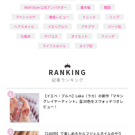
RAXY Style 公式アンバサダー
基本編
韓国
アイシャドウ
徹底レビュー
トレンド
リップ
ヘアスタイル
イエベブルベ
プチプラ
パーツ別
化粧水
デパコス
ダイエット
ファンデ
ライフスタイル
タイプ別
RANKING
記事ランキング
1
【イエベ・ブルベ】Laka（ラカ）の新作「マキシ
グレイヤーティント」全20色をスウォッチつきレ
ビュー！
2
【100均】で楽しめるセルフジェルネイルのやり