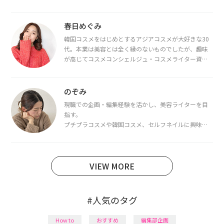
春日めぐみ
韓国コスメをはじめとするアジアコスメが大好きな30
代。本業は美容とは全く縁のないものでしたが、趣味
が高じてコスメコンシェルジュ・コスメライター資格
を取得し、現在は韓国コスメライターとして活動中。
都内で16タイプパーソナルカラー診断・顔タイプ診
断・骨格診断によるイメージコンサルティングも行っ
のぞみ
ています。
現職での企画・編集経験を活かし、美容ライターを目
指す。
プチプラコスメや韓国コスメ、セルフネイルに興味が
あり、美容系SNSや動画で最新情報をチェック。家事や
育児の合間に取り入れられる時短美容テクも実践中。
日本化粧品検定1級保有。
VIEW MORE
#人気のタグ
How to
おすすめ
編集部企画