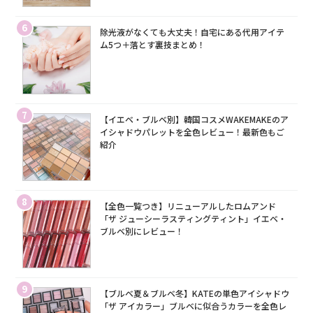
6
除光液がなくても大丈夫！自宅にある代用アイテ
ム5つ＋落とす裏技まとめ！
7
【イエベ・ブルベ別】韓国コスメWAKEMAKEのア
イシャドウパレットを全色レビュー！最新色もご
紹介
8
【全色一覧つき】リニューアルしたロムアンド
「ザ ジューシーラスティングティント」イエベ・
ブルベ別にレビュー！
9
【ブルベ夏＆ブルベ冬】KATEの単色アイシャドウ
「ザ アイカラー」ブルベに似合うカラーを全色レ