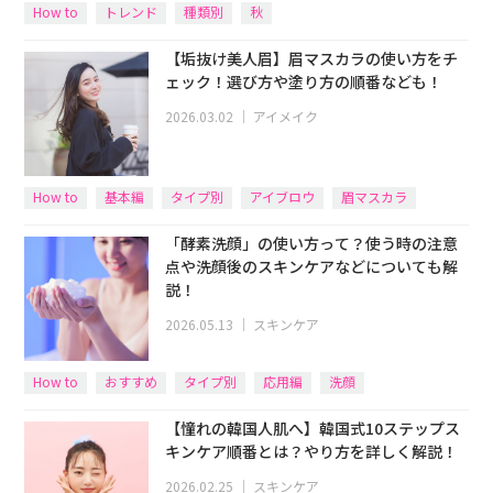
How to
トレンド
種類別
秋
【垢抜け美人眉】眉マスカラの使い方をチ
ェック！選び方や塗り方の順番なども！
2026.03.02
｜
アイメイク
How to
基本編
タイプ別
アイブロウ
眉マスカラ
「酵素洗顔」の使い方って？使う時の注意
点や洗顔後のスキンケアなどについても解
説！
2026.05.13
｜
スキンケア
How to
おすすめ
タイプ別
応用編
洗顔
【憧れの韓国人肌へ】韓国式10ステップス
キンケア順番とは？やり方を詳しく解説！
2026.02.25
｜
スキンケア