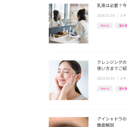
乳液は必要？今
2026.02.16
｜
スキ
How to
基本
クレンジングの
使い方までご紹
2023.03.03
｜
スキ
How to
基本
アイシャドウの
徹底解説