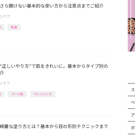
さら聞けない基本的な使い方から注意点までご紹介
ンケア
編
乳液
“正しいやり方”で肌をきれいに。基本からタイプ別の
介
ンケア
ス
編
パーツ別
クレンジング
ベ
ア
綺麗な塗り方とは？基本から目の形別テクニックまで
ボ