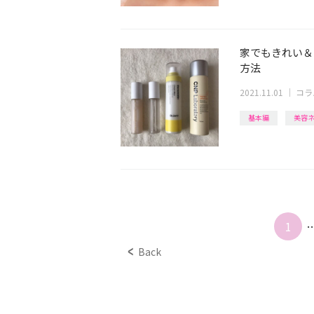
家でもきれい＆
方法
2021.11.01
｜
コラ
基本編
美容
1
Back