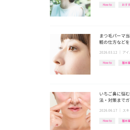
How to
おす
まつ毛パーマ当
粧の仕方などを
2026.03.12
｜
アイ
How to
基本
いちご鼻に悩む
法・対策までガ
2026.06.17
｜
スキ
How to
基本