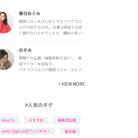
をお届けしていきます★
春日めぐみ
韓国コスメをはじめとするアジアコス
メが大好きな30代。本業は美容とは全
く縁のないものでしたが、趣味が高じ
てコスメコンシェルジュ・コスメライ
ター資格を取得し、現在は韓国コスメ
のぞみ
ライターとして活動中。
都内で16タイプパーソナルカラー診
現職での企画・編集経験を活かし、美
断・顔タイプ診断・骨格診断によるイ
容ライターを目指す。
メージコンサルティングも行っていま
プチプラコスメや韓国コスメ、セルフ
す。
ネイルに興味があり、美容系SNSや動画
で最新情報をチェック。家事や育児の合
>
VIEW MORE
間に取り入れられる時短美容テクも実
践中。日本化粧品検定1級保有。
#人気のタグ
How to
おすすめ
編集部企画
RAXY Style 公式アンバサダー
基本編