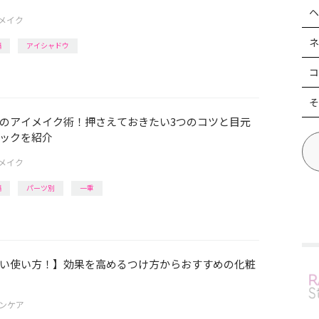
ヘ
メイク
ネ
編
アイシャドウ
コ
そ
のアイメイク術！押さえておきたい3つのコツと目元
ックを紹介
メイク
編
パーツ別
一重
い使い方！】効果を高めるつけ方からおすすめの化粧
ンケア