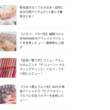
除光液がなくても大丈夫！自宅に
ある代用アイテム5つ＋落とす裏
技まとめ！
【イエベ・ブルベ別】韓国コスメ
WAKEMAKEのアイシャドウパレッ
トを全色レビュー！最新色もご紹
介
【全色一覧つき】リニューアルし
たロムアンド「ザ ジューシーラス
ティングティント」イエベ・ブル
ベ別にレビュー！
【ブルベ夏＆ブルベ冬】KATEの単
色アイシャドウ「ザ アイカラー」
ブルベに似合うカラーを全色レビ
ュー！