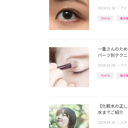
2024.02.28
｜
アイ
How to
基本
一重さんのため
パーツ別テクニ
2026.01.08
｜
アイ
How to
基本
【化粧水の正し
水までご紹介
2024.09.26
｜
スキ