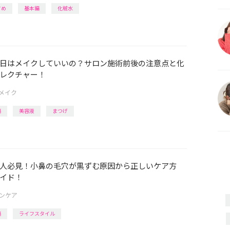
すめ
基本編
化粧水
日はメイクしていいの？サロン施術前後の注意点と化
レクチャー！
メイク
編
美容液
まつげ
人必見！小鼻の毛穴が黒ずむ原因から正しいケア方
イド！
ンケア
編
ライフスタイル