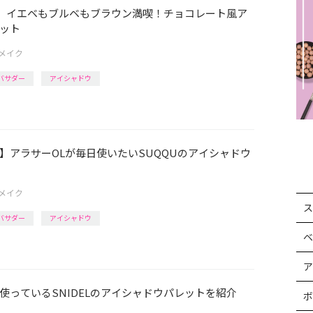
e新作】イエベもブルベもブラウン満喫！チョコレート風ア
ット
メイク
アンバサダー
アイシャドウ
】アラサーOLが毎日使いたいSUQQUのアイシャドウ
メイク
ス
アンバサダー
アイシャドウ
ベ
ア
使っているSNIDELのアイシャドウパレットを紹介
ボ