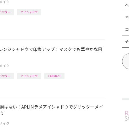
メイク
ヘ
アンバサダー
アイシャドウ
ネ
コ
そ
のオレンジシャドウで印象アップ！マスクでも華やかな目
メイク
アンバサダー
アイシャドウ
CANMAKE
損はない！APLINラメアイシャドウでグリッターメイ
う
メイク