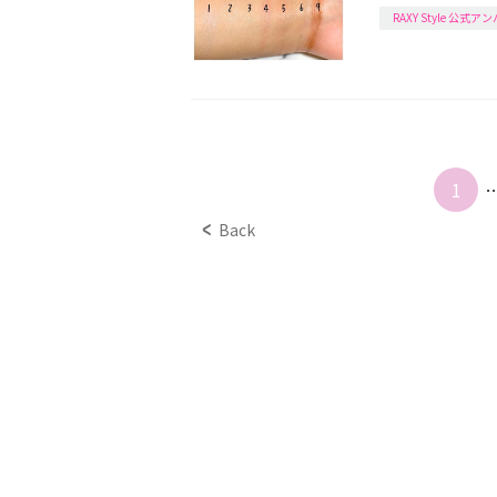
RAXY Style 公式
1
Back