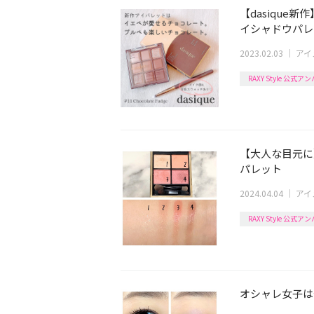
【dasiqu
イシャドウパレ
2023.02.03
｜
アイ
RAXY Style 公式
【大人な目元に
パレット
2024.04.04
｜
アイ
RAXY Style 公式
オシャレ女子は