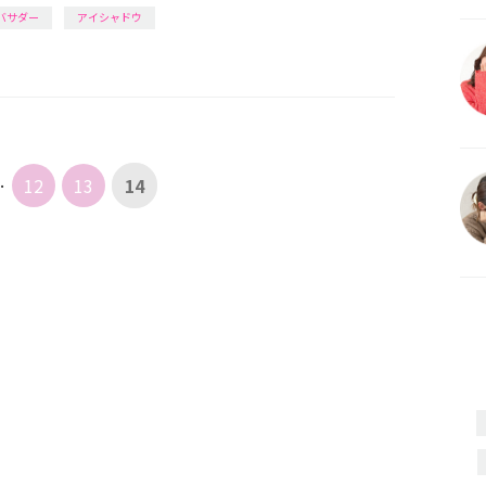
アンバサダー
アイシャドウ
…
12
13
14