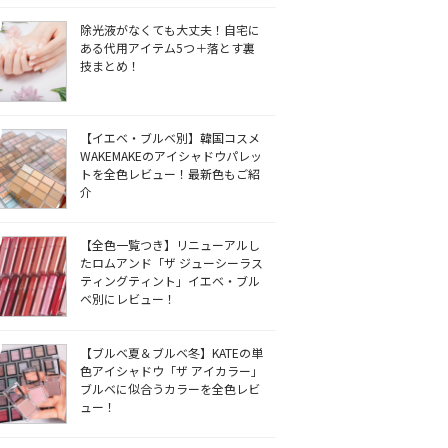
除光液がなくても大丈夫！自宅に
ある代用アイテム5つ＋落とす裏
技まとめ！
【イエベ・ブルベ別】韓国コスメ
WAKEMAKEのアイシャドウパレッ
トを全色レビュー！最新色もご紹
介
【全色一覧つき】リニューアルし
たロムアンド「ザ ジューシーラス
ティングティント」イエベ・ブル
ベ別にレビュー！
【ブルベ夏＆ブルベ冬】KATEの単
色アイシャドウ「ザ アイカラー」
ブルベに似合うカラーを全色レビ
ュー！