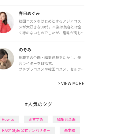
をお届けしていきます★
春日めぐみ
韓国コスメをはじめとするアジアコス
メが大好きな30代。本業は美容とは全
く縁のないものでしたが、趣味が高じ
てコスメコンシェルジュ・コスメライ
ター資格を取得し、現在は韓国コスメ
のぞみ
ライターとして活動中。
都内で16タイプパーソナルカラー診
現職での企画・編集経験を活かし、美
断・顔タイプ診断・骨格診断によるイ
容ライターを目指す。
メージコンサルティングも行っていま
プチプラコスメや韓国コスメ、セルフ
す。
ネイルに興味があり、美容系SNSや動画
で最新情報をチェック。家事や育児の合
>
VIEW MORE
間に取り入れられる時短美容テクも実
践中。日本化粧品検定1級保有。
#人気のタグ
How to
おすすめ
編集部企画
RAXY Style 公式アンバサダー
基本編