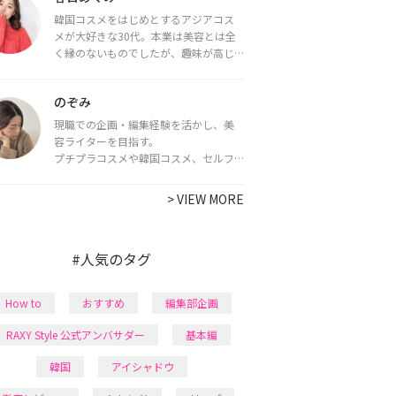
韓国コスメをはじめとするアジアコス
メが大好きな30代。本業は美容とは全
く縁のないものでしたが、趣味が高じ
てコスメコンシェルジュ・コスメライ
ター資格を取得し、現在は韓国コスメ
のぞみ
ライターとして活動中。
都内で16タイプパーソナルカラー診
現職での企画・編集経験を活かし、美
断・顔タイプ診断・骨格診断によるイ
容ライターを目指す。
メージコンサルティングも行っていま
プチプラコスメや韓国コスメ、セルフ
す。
ネイルに興味があり、美容系SNSや動画
で最新情報をチェック。家事や育児の合
>
VIEW MORE
間に取り入れられる時短美容テクも実
践中。日本化粧品検定1級保有。
#人気のタグ
How to
おすすめ
編集部企画
RAXY Style 公式アンバサダー
基本編
韓国
アイシャドウ