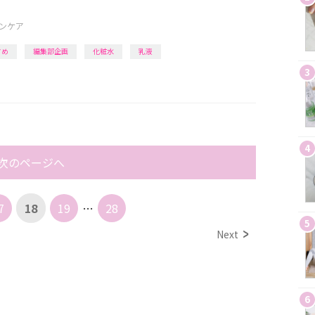
ンケア
すめ
編集部企画
化粧水
乳液
3
4
次のページへ
7
18
19
…
28
5
Next
6