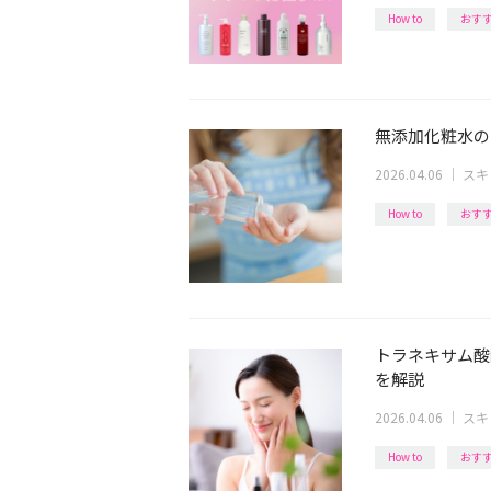
How to
おす
無添加化粧水の
2026.04.06
｜
スキ
How to
おす
トラネキサム酸
を解説
2026.04.06
｜
スキ
How to
おす