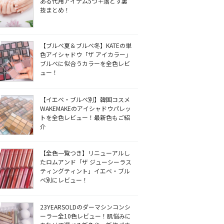
ある代用アイテム5つ＋落とす裏
技まとめ！
【ブルベ夏＆ブルベ冬】KATEの単
色アイシャドウ「ザ アイカラー」
ブルベに似合うカラーを全色レビ
ュー！
【イエベ・ブルベ別】韓国コスメ
WAKEMAKEのアイシャドウパレッ
トを全色レビュー！最新色もご紹
介
【全色一覧つき】リニューアルし
たロムアンド「ザ ジューシーラス
ティングティント」イエベ・ブル
ベ別にレビュー！
23YEARSOLDのダーマシンコンシ
ーラー全10色レビュー！肌悩みに