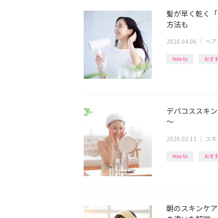
髪が早く乾く「
方法も
2026.04.06
｜
ヘア
How to
おす
デパコススキン
～
2026.02.13
｜
スキ
How to
おす
朝のスキンケア