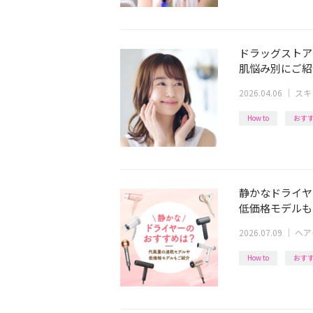
ドラッグストア
肌悩み別にご紹
2026.04.06
｜
スキ
How to
おす
静かなドライヤ
低価格モデルも【
2026.07.09
｜
ヘア
How to
おす