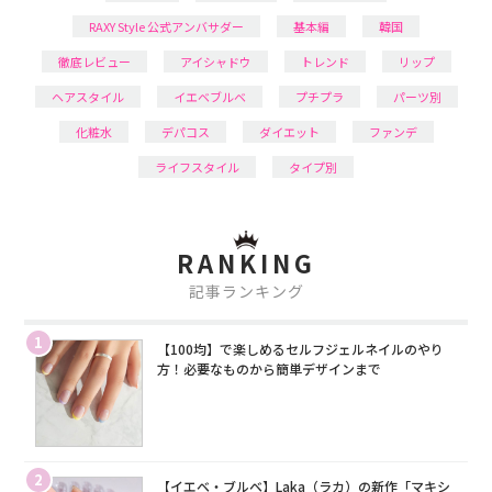
RAXY Style 公式アンバサダー
基本編
韓国
徹底レビュー
アイシャドウ
トレンド
リップ
ヘアスタイル
イエベブルベ
プチプラ
パーツ別
化粧水
デパコス
ダイエット
ファンデ
ライフスタイル
タイプ別
RANKING
記事ランキング
1
【100均】で楽しめるセルフジェルネイルのやり
方！必要なものから簡単デザインまで
2
【イエベ・ブルベ】Laka（ラカ）の新作「マキシ