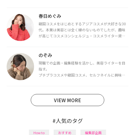
春日めぐみ
韓国コスメをはじめとするアジアコスメが大好きな30
代。本業は美容とは全く縁のないものでしたが、趣味
が高じてコスメコンシェルジュ・コスメライター資格
を取得し、現在は韓国コスメライターとして活動中。
都内で16タイプパーソナルカラー診断・顔タイプ診
断・骨格診断によるイメージコンサルティングも行っ
のぞみ
ています。
現職での企画・編集経験を活かし、美容ライターを目
指す。
プチプラコスメや韓国コスメ、セルフネイルに興味が
あり、美容系SNSや動画で最新情報をチェック。家事や
育児の合間に取り入れられる時短美容テクも実践中。
日本化粧品検定1級保有。
VIEW MORE
#人気のタグ
How to
おすすめ
編集部企画