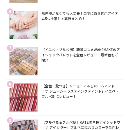
6
除光液がなくても大丈夫！自宅にある代用アイテ
ム5つ＋落とす裏技まとめ！
7
【イエベ・ブルベ別】韓国コスメWAKEMAKEのア
イシャドウパレットを全色レビュー！最新色もご
紹介
8
【全色一覧つき】リニューアルしたロムアンド
「ザ ジューシーラスティングティント」イエベ・
ブルベ別にレビュー！
9
【ブルベ夏＆ブルベ冬】KATEの単色アイシャドウ
「ザ アイカラー」ブルベに似合うカラーを全色レ