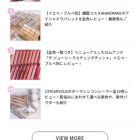
8
【イエベ・ブルベ別】韓国コスメWAKEMAKEのア
イシャドウパレットを全色レビュー！最新色もご
紹介
9
【全色一覧つき】リニューアルしたロムアンド
「ザ ジューシーラスティングティント」イエベ・
ブルベ別にレビュー！
10
23YEARSOLDのダーマシンコンシーラー全10色レ
ビュー！肌悩みにあわせて選べる新色や、新作パ
ウダーも紹介
VIEW MORE