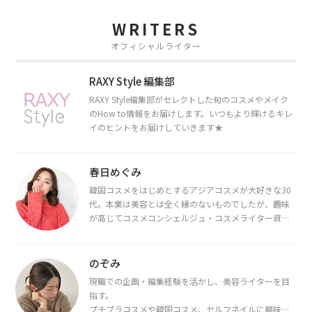
WRITERS
オフィシャルライター
RAXY Style 編集部
RAXY Style編集部がセレクトした旬のコスメやメイク
のHow to情報をお届けします。いつもより輝けるキレ
イのヒントをお届けしていきます★
春日めぐみ
韓国コスメをはじめとするアジアコスメが大好きな30
代。本業は美容とは全く縁のないものでしたが、趣味
が高じてコスメコンシェルジュ・コスメライター資格
を取得し、現在は韓国コスメライターとして活動中。
都内で16タイプパーソナルカラー診断・顔タイプ診
断・骨格診断によるイメージコンサルティングも行っ
のぞみ
ています。
現職での企画・編集経験を活かし、美容ライターを目
指す。
プチプラコスメや韓国コスメ、セルフネイルに興味が