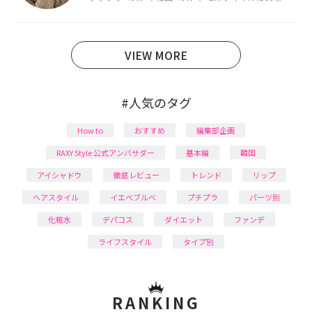
あり、美容系SNSや動画で最新情報をチェック。家事や
育児の合間に取り入れられる時短美容テクも実践中。
日本化粧品検定1級保有。
VIEW MORE
#人気のタグ
How to
おすすめ
編集部企画
RAXY Style 公式アンバサダー
基本編
韓国
アイシャドウ
徹底レビュー
トレンド
リップ
ヘアスタイル
イエベブルベ
プチプラ
パーツ別
化粧水
デパコス
ダイエット
ファンデ
ライフスタイル
タイプ別
RANKING