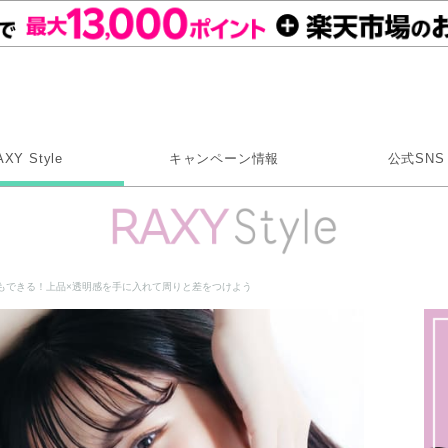
Rakuten RAXY
AXY Style
キャンペーン情報
公式SNS
X
Instagram
LINE
もできる！上品×透明感を手に入れて周りと差をつけよう
Rakuten Link