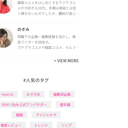
韓国コスメをはじめとするアジアコス
メが大好きな30代。本業は美容とは全
く縁のないものでしたが、趣味が高じ
てコスメコンシェルジュ・コスメライ
ター資格を取得し、現在は韓国コスメ
のぞみ
ライターとして活動中。
都内で16タイプパーソナルカラー診
現職での企画・編集経験を活かし、美
断・顔タイプ診断・骨格診断によるイ
容ライターを目指す。
メージコンサルティングも行っていま
プチプラコスメや韓国コスメ、セルフ
す。
ネイルに興味があり、美容系SNSや動画
で最新情報をチェック。家事や育児の合
>
VIEW MORE
間に取り入れられる時短美容テクも実
践中。日本化粧品検定1級保有。
#人気のタグ
How to
おすすめ
編集部企画
RAXY Style 公式アンバサダー
基本編
韓国
アイシャドウ
徹底レビュー
トレンド
リップ