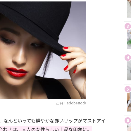
3
4
5
出典：adobestock
、なんといっても鮮やかな赤いリップがマストアイ
6
合わせは、大人の女性らしい上品な印象に。