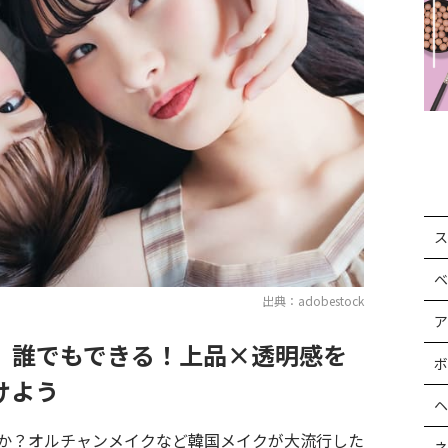
ス
ベ
出典：adobestock
ア
》誰でもできる！上品×透明感を
ボ
けよう
ヘ
か？オルチャンメイクなど韓国メイクが大流行した
ネ