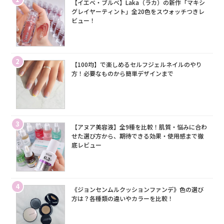
【イエベ・ブルベ】Laka（ラカ）の新作「マキシ
グレイヤーティント」全20色をスウォッチつきレ
ビュー！
2
【100均】で楽しめるセルフジェルネイルのやり
方！必要なものから簡単デザインまで
3
【アヌア美容液】全9種を比較！肌質・悩みに合わ
せた選び方から、期待できる効果・使用感まで徹
底レビュー
4
《ジョンセンムルクッションファンデ》色の選び
方は？各種類の違いやカラーを比較！