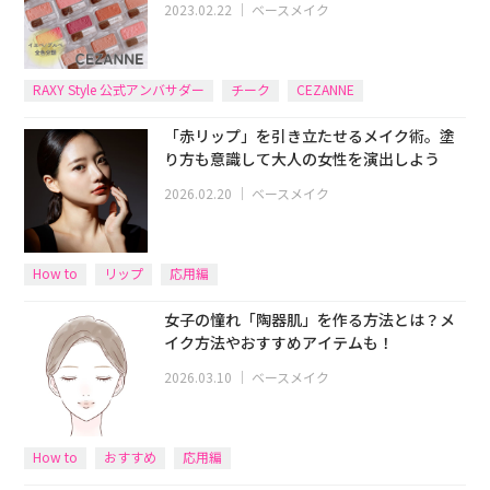
2023.02.22
｜
ベースメイク
RAXY Style 公式アンバサダー
チーク
CEZANNE
「赤リップ」を引き立たせるメイク術。塗
り方も意識して大人の女性を演出しよう
2026.02.20
｜
ベースメイク
How to
リップ
応用編
女子の憧れ「陶器肌」を作る方法とは？メ
イク方法やおすすめアイテムも！
2026.03.10
｜
ベースメイク
How to
おすすめ
応用編