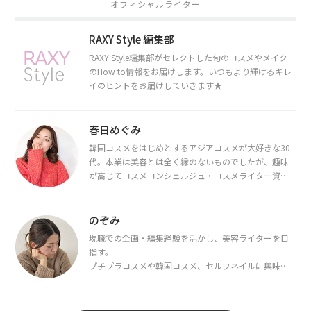
オフィシャルライター
RAXY Style 編集部
RAXY Style編集部がセレクトした旬のコスメやメイク
のHow to情報をお届けします。いつもより輝けるキレ
イのヒントをお届けしていきます★
春日めぐみ
韓国コスメをはじめとするアジアコスメが大好きな30
代。本業は美容とは全く縁のないものでしたが、趣味
が高じてコスメコンシェルジュ・コスメライター資格
を取得し、現在は韓国コスメライターとして活動中。
都内で16タイプパーソナルカラー診断・顔タイプ診
断・骨格診断によるイメージコンサルティングも行っ
のぞみ
ています。
現職での企画・編集経験を活かし、美容ライターを目
指す。
プチプラコスメや韓国コスメ、セルフネイルに興味が
あり、美容系SNSや動画で最新情報をチェック。家事や
育児の合間に取り入れられる時短美容テクも実践中。
日本化粧品検定1級保有。