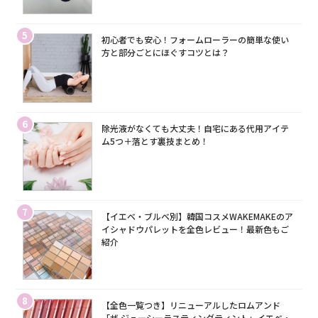
5
初心者でも安心！フォームローラーの簡単な使い
方と部分ごとにほぐすコツとは？
6
除光液がなくても大丈夫！自宅にある代用アイテ
ム5つ＋落とす裏技まとめ！
7
【イエベ・ブルベ別】韓国コスメWAKEMAKEのア
イシャドウパレットを全色レビュー！最新色もご
紹介
8
【全色一覧つき】リニューアルしたロムアンド
「ザ ジューシーラスティングティント」イエベ・