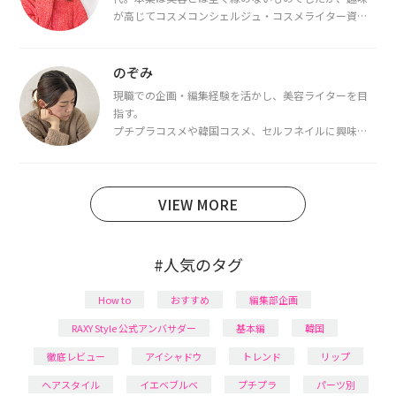
が高じてコスメコンシェルジュ・コスメライター資格
を取得し、現在は韓国コスメライターとして活動中。
都内で16タイプパーソナルカラー診断・顔タイプ診
断・骨格診断によるイメージコンサルティングも行っ
のぞみ
ています。
現職での企画・編集経験を活かし、美容ライターを目
指す。
プチプラコスメや韓国コスメ、セルフネイルに興味が
あり、美容系SNSや動画で最新情報をチェック。家事や
育児の合間に取り入れられる時短美容テクも実践中。
日本化粧品検定1級保有。
VIEW MORE
#人気のタグ
How to
おすすめ
編集部企画
RAXY Style 公式アンバサダー
基本編
韓国
徹底レビュー
アイシャドウ
トレンド
リップ
ヘアスタイル
イエベブルベ
プチプラ
パーツ別