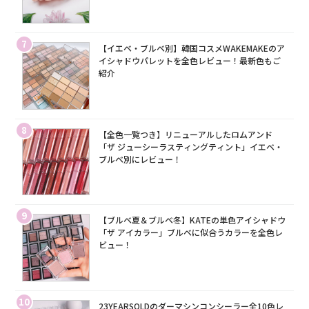
7
【イエベ・ブルベ別】韓国コスメWAKEMAKEのア
イシャドウパレットを全色レビュー！最新色もご
紹介
8
【全色一覧つき】リニューアルしたロムアンド
「ザ ジューシーラスティングティント」イエベ・
ブルベ別にレビュー！
9
【ブルベ夏＆ブルベ冬】KATEの単色アイシャドウ
「ザ アイカラー」ブルベに似合うカラーを全色レ
ビュー！
10
23YEARSOLDのダーマシンコンシーラー全10色レ