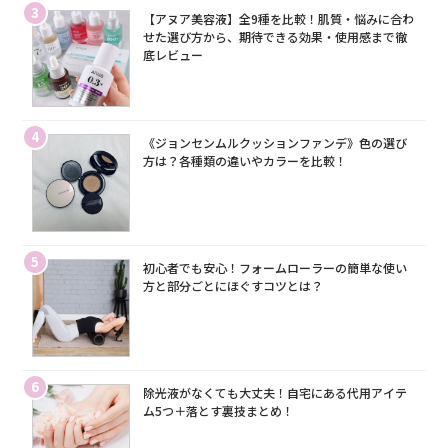
3
【アヌア美容液】全9種を比較！肌質・悩みに合わ
せた選び方から、期待できる効果・使用感まで徹
底レビュー
4
《ジョンセンムルクッションファンデ》色の選び
方は？各種類の違いやカラーを比較！
5
初心者でも安心！フォームローラーの簡単な使い
方と部分ごとにほぐすコツとは？
6
除光液がなくても大丈夫！自宅にある代用アイテ
ム5つ＋落とす裏技まとめ！