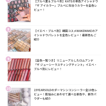
【ブルベ夏＆ブルベ冬】KATEの単色アイシャドウ
「ザ アイカラー」ブルベに似合うカラーを全色レ
ビュー！
8
【イエベ・ブルベ別】韓国コスメWAKEMAKEのア
イシャドウパレットを全色レビュー！最新色もご
紹介
9
【全色一覧つき】リニューアルしたロムアンド
「ザ ジューシーラスティングティント」イエベ・
ブルベ別にレビュー！
10
23YEARSOLDのダーマシンコンシーラー全10色レ
ビュー！肌悩みにあわせて選べる新色や、新作パ
ウダーも紹介