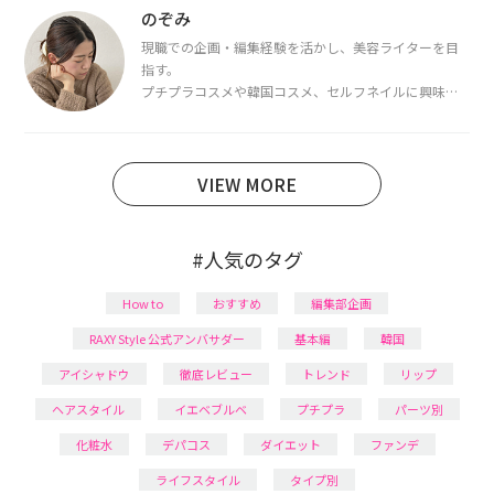
断・骨格診断によるイメージコンサルティングも行っ
のぞみ
ています。
現職での企画・編集経験を活かし、美容ライターを目
指す。
プチプラコスメや韓国コスメ、セルフネイルに興味が
あり、美容系SNSや動画で最新情報をチェック。家事や
育児の合間に取り入れられる時短美容テクも実践中。
日本化粧品検定1級保有。
VIEW MORE
#人気のタグ
How to
おすすめ
編集部企画
RAXY Style 公式アンバサダー
基本編
韓国
アイシャドウ
徹底レビュー
トレンド
リップ
ヘアスタイル
イエベブルベ
プチプラ
パーツ別
化粧水
デパコス
ダイエット
ファンデ
ライフスタイル
タイプ別