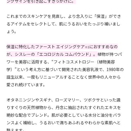
ングサインを引き起こすきっかけに。
これまでのスキンケアを見直し、より念入りに「保湿」ができ
るアイテムをセレクトして、肌にうるおいをたっぷり補いまし
ょう。
保湿に特化したファースト エイジングケア
におすすめなの
※1
が、シスレーの「エコロジカル コムパウンド」。
植物が持つパ
ワーを美容に活用する、“フィトコスメトロジー（植物美容
学）”という考え方に基づいて開発された美容乳液で、1980年の
誕生以来、一度もリニューアルすることなく世界中の人々から
愛され続けています。
オタネニンジンやスギナ、ローズマリー、ツボクサといった選
りすぐりの天然植物から、丹念に抽出されたすぐれたエキスを
絶妙な配合でブレンド。肌が必要としている水分と油分をバラ
ンスよく補給し、うるおいで満ちあふれるやわらかな素肌へと
整えます。