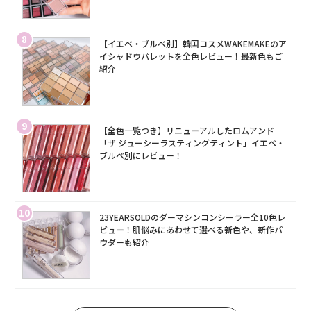
8
【イエベ・ブルベ別】韓国コスメWAKEMAKEのア
イシャドウパレットを全色レビュー！最新色もご
紹介
9
【全色一覧つき】リニューアルしたロムアンド
「ザ ジューシーラスティングティント」イエベ・
ブルベ別にレビュー！
10
23YEARSOLDのダーマシンコンシーラー全10色レ
ビュー！肌悩みにあわせて選べる新色や、新作パ
ウダーも紹介