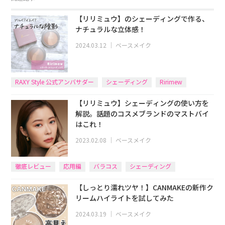
【リリミュウ】のシェーディングで作る、
ナチュラルな立体感！
2024.03.12
｜
ベースメイク
RAXY Style 公式アンバサダー
シェーディング
Ririmew
【リリミュウ】シェーディングの使い方を
解説。話題のコスメブランドのマストバイ
はこれ！
2023.02.08
｜
ベースメイク
徹底レビュー
応用編
バラコス
シェーディング
【しっとり濡れツヤ！】CANMAKEの新作ク
リームハイライトを試してみた
2024.03.19
｜
ベースメイク