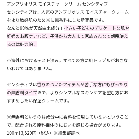
アンブリオリス モイスチャークリーム センシティブ
センシティブは、人気のアンブリオリス モイスチャークリーム
をより敏感肌のため※に無香料にした新商品です。
なんと98％が天然由来成分！
小さい子どものデリケートな肌や
妊婦のお腹ケアなど、子供から大人まで家族みんなで朝晩使え
るのは魅力的。
※海外におけるテスト済み。すべての方に肌トラブルがおきな
いわけではありません。
センシティブは
香りのついたアイテムが苦手な方にもぴったり
の無香料タイプ
※で、よりシンプルなスキンケアを望む方にお
すすめしたい保湿クリームです。
※無香料というのは成分中に香料を使用していないということ
で、配合される原料自体のにおいを感じる場合があります。
100ml 3,520円（税込）※編集部調べ