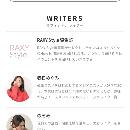
WRITERS
オフィシャルライター
RAXY Style 編集部
RAXY Style編集部がセレクトした旬のコスメやメイク
のHow to情報をお届けします。いつもより輝けるキレ
イのヒントをお届けしていきます★
春日めぐみ
韓国コスメをはじめとするアジアコスメが大好きな30
代。本業は美容とは全く縁のないものでしたが、趣味
が高じてコスメコンシェルジュ・コスメライター資格
を取得し、現在は韓国コスメライターとして活動中。
都内で16タイプパーソナルカラー診断・顔タイプ診
断・骨格診断によるイメージコンサルティングも行っ
のぞみ
ています。
現職での企画・編集経験を活かし、美容ライターを目
指す。