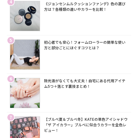
4
《ジョンセンムルクッションファンデ》色の選び
方は？各種類の違いやカラーを比較！
5
初心者でも安心！フォームローラーの簡単な使い
方と部分ごとにほぐすコツとは？
6
除光液がなくても大丈夫！自宅にある代用アイテ
ム5つ＋落とす裏技まとめ！
7
【ブルベ夏＆ブルベ冬】KATEの単色アイシャドウ
「ザ アイカラー」ブルベに似合うカラーを全色レ
ビュー！