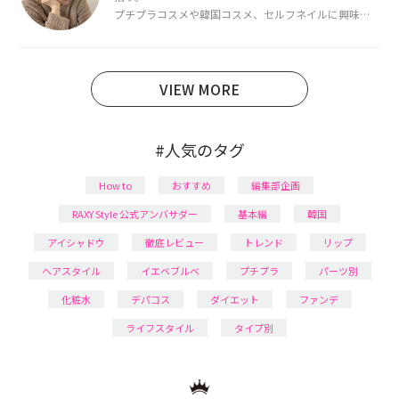
プチプラコスメや韓国コスメ、セルフネイルに興味が
あり、美容系SNSや動画で最新情報をチェック。家事や
育児の合間に取り入れられる時短美容テクも実践中。
日本化粧品検定1級保有。
VIEW MORE
#人気のタグ
How to
おすすめ
編集部企画
RAXY Style 公式アンバサダー
基本編
韓国
アイシャドウ
徹底レビュー
トレンド
リップ
ヘアスタイル
イエベブルベ
プチプラ
パーツ別
化粧水
デパコス
ダイエット
ファンデ
ライフスタイル
タイプ別