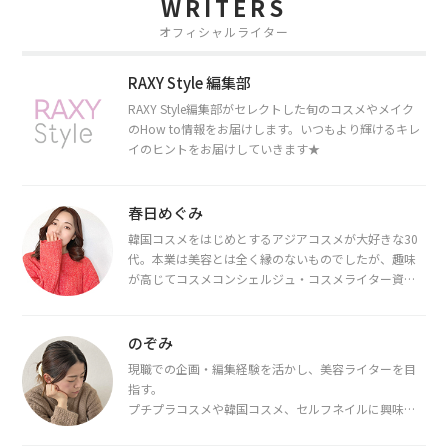
WRITERS
オフィシャルライター
RAXY Style 編集部
RAXY Style編集部がセレクトした旬のコスメやメイク
のHow to情報をお届けします。いつもより輝けるキレ
イのヒントをお届けしていきます★
春日めぐみ
韓国コスメをはじめとするアジアコスメが大好きな30
代。本業は美容とは全く縁のないものでしたが、趣味
が高じてコスメコンシェルジュ・コスメライター資格
を取得し、現在は韓国コスメライターとして活動中。
都内で16タイプパーソナルカラー診断・顔タイプ診
断・骨格診断によるイメージコンサルティングも行っ
のぞみ
ています。
現職での企画・編集経験を活かし、美容ライターを目
指す。
プチプラコスメや韓国コスメ、セルフネイルに興味が
あり、美容系SNSや動画で最新情報をチェック。家事や