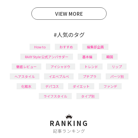
育児の合間に取り入れられる時短美容テクも実践中。
日本化粧品検定1級保有。
VIEW MORE
#人気のタグ
How to
おすすめ
編集部企画
RAXY Style 公式アンバサダー
基本編
韓国
徹底レビュー
アイシャドウ
トレンド
リップ
ヘアスタイル
イエベブルベ
プチプラ
パーツ別
化粧水
デパコス
ダイエット
ファンデ
ライフスタイル
タイプ別
RANKING
記事ランキング