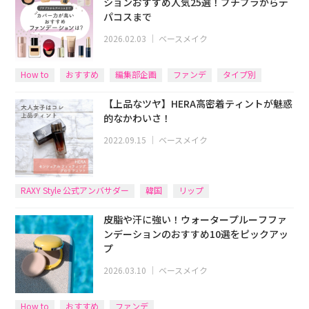
ションおすすめ人気25選！プチプラからデ
パコスまで
2026.02.03
｜
ベースメイク
How to
おすすめ
編集部企画
ファンデ
タイプ別
【上品なツヤ】HERA高密着ティントが魅惑
的なかわいさ！
2022.09.15
｜
ベースメイク
RAXY Style 公式アンバサダー
韓国
リップ
皮脂や汗に強い！ウォータープルーフファ
ンデーションのおすすめ10選をピックアッ
プ
2026.03.10
｜
ベースメイク
How to
おすすめ
ファンデ