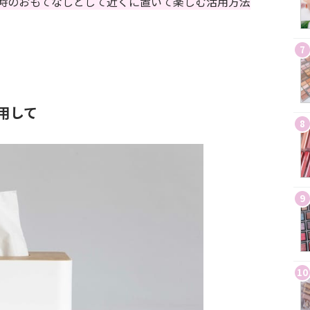
時のおもてなしとして近くに置いて楽しむ活用方法
7
用して
8
9
10