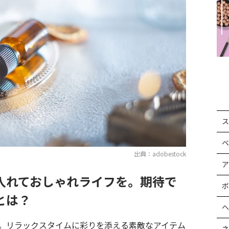
ス
ベ
出典：adobestock
ア
入れておしゃれライフを。期待で
ボ
とは？
ヘ
。リラックスタイムに彩りを添える素敵なアイテム
ネ