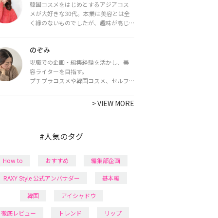
韓国コスメをはじめとするアジアコス
メが大好きな30代。本業は美容とは全
く縁のないものでしたが、趣味が高じ
てコスメコンシェルジュ・コスメライ
ター資格を取得し、現在は韓国コスメ
のぞみ
ライターとして活動中。
都内で16タイプパーソナルカラー診
現職での企画・編集経験を活かし、美
断・顔タイプ診断・骨格診断によるイ
容ライターを目指す。
メージコンサルティングも行っていま
プチプラコスメや韓国コスメ、セルフ
す。
ネイルに興味があり、美容系SNSや動画
で最新情報をチェック。家事や育児の合
>
VIEW MORE
間に取り入れられる時短美容テクも実
践中。日本化粧品検定1級保有。
#人気のタグ
How to
おすすめ
編集部企画
RAXY Style 公式アンバサダー
基本編
韓国
アイシャドウ
徹底レビュー
トレンド
リップ